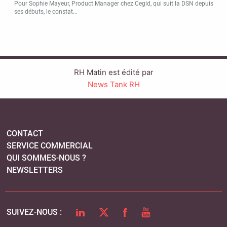
Pour Sophie Mayeur, Product Manager chez Cegid, qui suit la DSN depuis
ses débuts, le constat...
RH Matin est édité par
News Tank RH
CONTACT
SERVICE COMMERCIAL
QUI SOMMES-NOUS ?
NEWSLETTERS
LINKEDIN
TWITTER
FACEBOOK
YOUTUBE
SUIVEZ-NOUS :