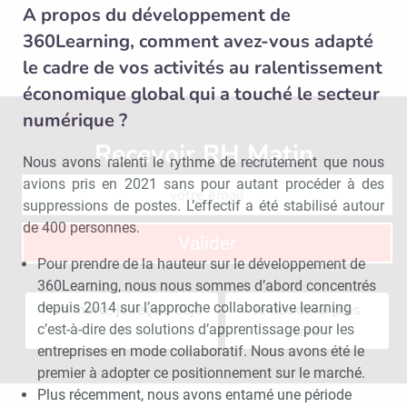
A propos du développement de
360Learning, comment avez-vous adapté
le cadre de vos activités au ralentissement
économique global qui a touché le secteur
numérique ?
Recevoir RH Matin
Abonnez-vou
Nous avons ralenti le rythme de recrutement que nous
avions pris en 2021 sans pour autant procéder à des
suppressions de postes. L’effectif a été stabilisé autour
de 400 personnes.
Valider
Pour prendre de la hauteur sur le développement de
360Learning, nous nous sommes d’abord concentrés
depuis 2014 sur l’approche collaborative learning
Non merci, je reçois déjà
Je déciderai plus
c’est-à-dire des solutions d’apprentissage pour les
!
tard
entreprises en mode collaboratif. Nous avons été le
premier à adopter ce positionnement sur le marché.
Plus récemment, nous avons entamé une période