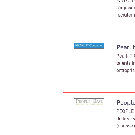
Face au 
s’agissa
recrutem
Pearl 
Pearl-IT 
talents i
entrepri
Peopl
PEOPLE B
dédiée e
(chasse 