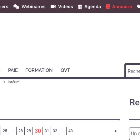
iers
Webinaires
Vidéos
Agenda
Annuaire
H
PAIE
FORMATION
QVT
s
Intérim
Re
(Page courante)
30
Page suivant
25
…
28
29
31
32
…
43
►