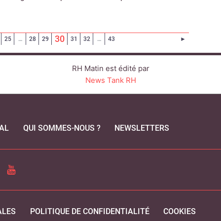
(Page courante)
30
Page suivant
25
…
28
29
31
32
…
43
►
RH Matin est édité par
News Tank RH
AL
QUI SOMMES-NOUS ?
NEWSLETTERS
CEBOOK
YOUTUBE
ALES
POLITIQUE DE CONFIDENTIALITÉ
COOKIES