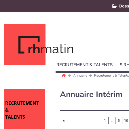
Doss
rh
matin
RECRUTEMENT & TALENTS
SIR
Annuaire
Recrutement & Talent
Annuaire Intérim
RECRUTEMENT
&
TALENTS
Page précédente
◄
1
…
5
10