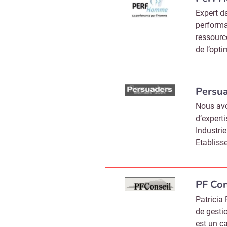
Expert 
performa
ressourc
de l’opti
Persu
Nous av
d’expert
Industri
Etabliss
PF Con
Patricia
de gesti
est un ca