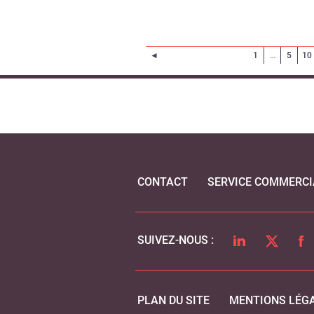
Page précédente
◄
1
…
5
10
CONTACT
SERVICE COMMERCI
LINKEDIN
TWITTER
FA
SUIVEZ-NOUS :
PLAN DU SITE
MENTIONS LÉG