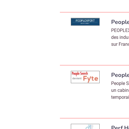
People
PEOPLEXP
des indus
sur Fran
Peopl
People S
un cabin
temporai
Perf 