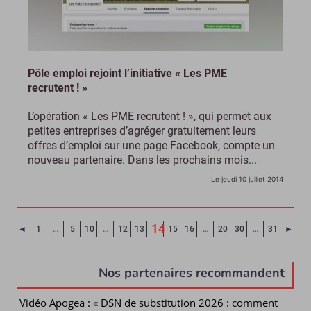
Pôle emploi rejoint l’initiative « Les PME
recrutent ! »
L’opération « Les PME recrutent ! », qui permet aux
petites entreprises d’agréger gratuitement leurs
offres d’emploi sur une page Facebook, compte un
nouveau partenaire. Dans les prochains mois...
Le jeudi 10 juillet 2014
14
Page précédente
Page
◄
1
…
5
10
…
12
13
15
16
…
20
30
…
31
►
(Page courante)
Nos partenaires recommandent
Vidéo Apogea : « DSN de substitution 2026 : comment