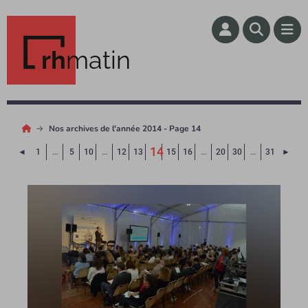
rh
matin
Nos archives de l'année 2014 - Page 14
14
Page précédente
Page
◄
1
…
5
10
…
12
13
15
16
…
20
30
…
31
►
(Page courante)