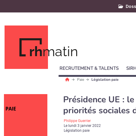
Doss
rh
matin
RECRUTEMENT & TALENTS
SIR
Paie
Législation paie
Présidence UE : le
priorités sociale
PAIE
Philippe Guerrier
Le
lundi 3 janvier 2022
Législation paie