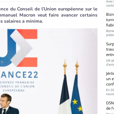
Avec l
contrô
ence du Conseil de l’Union européenne sur le
Bizn
manuel Macron veut faire avancer certains
turn
s salaires a minima.
fiab
Bizne
prédic
Surp
trav
entr
L’IA 
d’accé
Jérô
un e
conf
En 20
nouve
DSN 
de l