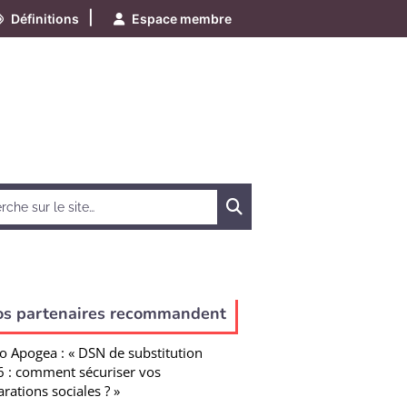
|
Définitions
Espace membre
Chercher
os partenaires recommandent
o Apogea : « DSN de substitution
 : comment sécuriser vos
arations sociales ? »