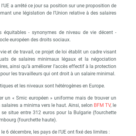
Abonnez-vous à notre newsletter
l’UE a arrêté ce jour sa position sur une proposition de
ir RH Matin
nt une législation de l’Union relative à des salaires
s équitables - synonymes de niveau de vie décent -
Non merci, je reçois déjà !
Je déciderai plus tard
socle européen des droits sociaux.
ie et de travail, ce projet de loi établit un cadre visant
ats de salaires minimaux légaux et la négociation
ires, ainsi qu’à améliorer l’accès effectif à la protection
our les travailleurs qui ont droit à un salaire minimal.
atiques et les niveaux sont hétérogènes en Europe.
éer un « Smic européen » uniforme mais de trouver un
s salaires a minima vers le haut. Ainsi, selon
BFM TV
, le
se situe entre 312 euros pour la Bulgarie (fourchette
mbourg (fourchette haute).
e 6 décembre, les pays de l’UE ont fixé des limites :