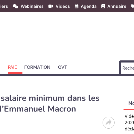
iers
Webinaires
Vidéos
Agenda
Annuaire
H
PAIE
FORMATION
QVT
 salaire minimum dans les
N
s d’Emmanuel Macron
Vidé
2026
décl