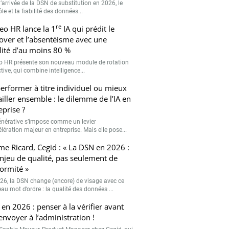
’arrivée de la DSN de substitution en 2026, le
le et la fiabilité des données...
re
eo HR lance la 1
IA qui prédit le
over et l’absentéisme avec une
ilité d’au moins 80 %
o HR présente son nouveau module de rotation
tive, qui combine intelligence...
erformer à titre individuel ou mieux
ailler ensemble : le dilemme de l’IA en
eprise ?
générative s’impose comme un levier
lération majeur en entreprise. Mais elle pose...
me Ricard, Cegid : « La DSN en 2026 :
njeu de qualité, pas seulement de
ormité »
26, la DSN change (encore) de visage avec ce
au mot d’ordre : la qualité des données ...
en 2026 : penser à la vérifier avant
’envoyer à l’administration !