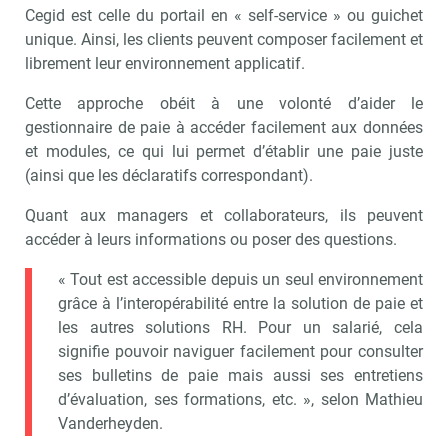
Cegid est celle du portail en « self-service » ou guichet
unique. Ainsi, les clients peuvent composer facilement et
librement leur environnement applicatif.
Cette approche obéit à une volonté d’aider le
gestionnaire de paie à accéder facilement aux données
et modules, ce qui lui permet d’établir une paie juste
(ainsi que les déclaratifs correspondant).
Recevoir RH Matin
Abonnez-vou
Quant aux managers et collaborateurs, ils peuvent
accéder à leurs informations ou poser des questions.
« Tout est accessible depuis un seul environnement
Valider
grâce à l’interopérabilité entre la solution de paie et
les autres solutions RH. Pour un salarié, cela
signifie pouvoir naviguer facilement pour consulter
Non merci, je reçois déjà
Je déciderai plus
ses bulletins de paie mais aussi ses entretiens
!
tard
d’évaluation, ses formations, etc. », selon Mathieu
Vanderheyden.