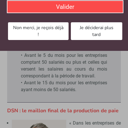
portée de l’organisme dans un autre entretien inclu dans
Valider
ce dossier spécial.
Dépôt DSN par les DRH : échéances
Non merci, je reçois déjà
Je déciderai plus
principales
!
tard
La DSN doit être soumise dans le mois qui
suit la période de travail rémunéré :
• Avant le 5 du mois pour les entreprises
comptant 50 salariés ou plus et celles qui
versent les salaires au cours du mois
correspondant à la période de travail.
• Avant le 15 du mois pour les entreprises
ayant moins de 50 salariés.
DSN : le maillon final de la production de paie
« Dans les entreprises de