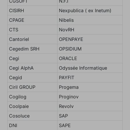
CGSOFT
N.F.I
CISIRH
Nexpublica ( ex Inetum)
CPAGE
Nibelis
CTS
NovRH
Cantoriel
OPENPAYE
Cegedim SRH
OPSIDIUM
Cegi
ORACLE
Cegi AlphA
Odyssée Informatique
Cegid
PAYFIT
Ciril GROUP
Progema
Cogilog
Proginov
Coolpaie
Revolv
Cosoluce
SAP
DNI
SAPE