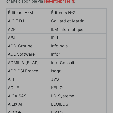
charte disponible via
Net-entreprises.fr
.
Éditeurs A-M
Éditeurs N-Z
A.G.E.D.I
Gaillard et Martini
A2P
ILM Informatique
ABJ
IPIJ
ACD-Groupe
Infologis
ACE Software
Infor
ADMILIA (ELAP)
InterConsult
ADP GSI France
Isagri
AFI
JVS
AGILE
KELIO
AIGA SAS
LD Système
AILIX.AI
LEGILOG
ALCOR
LISTO