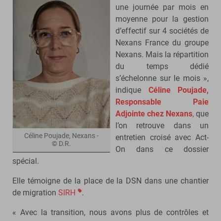
une journée par mois en
moyenne pour la gestion
d’effectif sur 4 sociétés de
Nexans France du groupe
Nexans. Mais la répartition
du temps dédié
s’échelonne sur le mois »,
indique
Céline Poujade,
Responsable Paie
Adjointe chez Nexans
,
que
l’on retrouve dans un
Céline Poujade, Nexans -
entretien croisé avec Act-
© D.R.
On dans ce dossier
spécial.
Elle témoigne de la place de la DSN dans une chantier
de migration
SIRH
.
« Avec la transition, nous avons plus de contrôles et