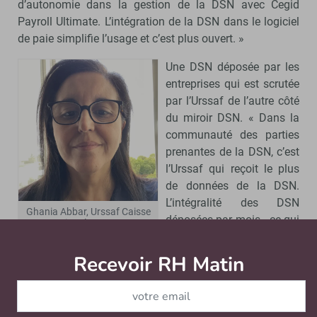
d’autonomie dans la gestion de la DSN avec Cegid
Payroll Ultimate. L’intégration de la DSN dans le logiciel
de paie simplifie l’usage et c’est plus ouvert. »
Une DSN déposée par les
entreprises qui est scrutée
par l’Urssaf de l’autre côté
du miroir DSN. « Dans la
communauté des parties
prenantes de la DSN, c’est
l’Urssaf qui reçoit le plus
de données de la DSN.
L’intégralité des DSN
Ghania Abbar, Urssaf Caisse
déposées par mois - ce qui
nationale - © D.R.
représente un volume
d’environ 2 millions de DSN - est vérifiée par nos soins »,
Recevoir RH Matin
Abonnez-vou
explique
Ghania Abbar, Directrice-Adjointe de la
Direction de programme de la conformité des données
sociales de l’Urssaf Caisse nationale
, qui précise la