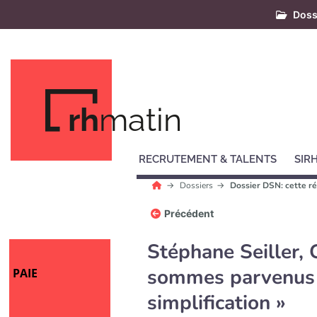
Doss
rh
matin
RECRUTEMENT & TALENTS
SIR
Dossiers
Dossier DSN: cette ré
Précédent
Stéphane Seiller,
sommes parvenus 
PAIE
simplification »