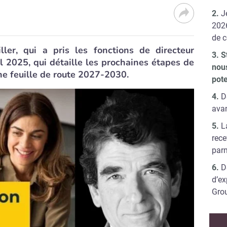
J
2026
de c
ler, qui a pris les fonctions de directeur
S
 2025, qui détaille les prochaines étapes de
nou
ne feuille de route 2027-2030.
pote
D
avan
L
rece
parm
D
d’e
Gro