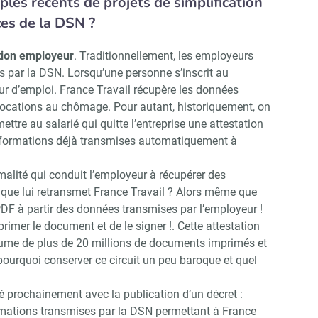
les récents de projets de simplification
ces de la DSN ?
tion employeur
. Traditionnellement, les employeurs
s par la DSN. Lorsqu’une personne s’inscrit au
r d’emploi. France Travail récupère les données
llocations au chômage. Pour autant, historiquement, on
re au salarié qui quitte l’entreprise une attestation
formations déjà transmises automatiquement à
malité qui conduit l’employeur à récupérer des
que lui retransmet France Travail ? Alors même que
PDF à partir des données transmises par l’employeur !
rimer le document et de le signer !. Cette attestation
ume de plus de 20 millions de documents imprimés et
ourquoi conserver ce circuit un peu baroque et quel
ié prochainement avec la publication d’un décret :
ormations transmises par la DSN permettant à France