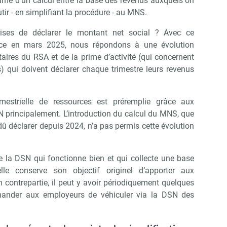
mé d’un calcul entre la base des revenus auxquels on
tir - en simplifiant la procédure - au MNS.
Non merci, je reçois déjà !
Je déciderai plus tard
ises de déclarer le montant net social ? Avec ce
lace en mars 2025, nous répondons à une évolution
taires du RSA et de la prime d’activité (qui concernent
) qui doivent déclarer chaque trimestre leurs revenus
imestrielle de ressources est préremplie grâce aux
N principalement. L’introduction du calcul du MNS, que
dû déclarer depuis 2024, n’a pas permis cette évolution
 de la DSN qui fonctionne bien et qui collecte une base
elle conserve son objectif originel d’apporter aux
En contrepartie, il peut y avoir périodiquement quelques
mander aux employeurs de véhiculer via la DSN des