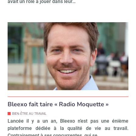
Valider
avait un rôle à jouer dans leur…
Non merci, je reçois déjà
Je déciderai plus
!
tard
Bleexo fait taire « Radio Moquette »
BIEN-ÊTRE AU TRAVAIL
Lancée il y a un an, Bleexo n’est pas une énième
plateforme dédiée à la qualité de vie au travail.
Contrairement à ses concurrentes, qui se…