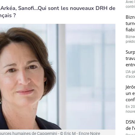
Avec l
, Arkéa, Sanofi…Qui sont les nouveaux DRH de
contrô
nçais ?
Bizn
turn
fiab
Bizne
prédic
Surp
trav
entr
L’IA 
d’accé
Jérô
un e
conf
En 20
nouve
DSN 
de l
sources humaines de Capgemini - © Eric M - Encre Noire