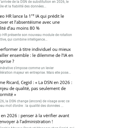
’arrivée de la DSN de substitution en 2026, le
le et la fiabilité des données...
re
eo HR lance la 1
IA qui prédit le
over et l’absentéisme avec une
ilité d’au moins 80 %
o HR présente son nouveau module de rotation
tive, qui combine intelligence...
erformer à titre individuel ou mieux
ailler ensemble : le dilemme de l’IA en
eprise ?
générative s’impose comme un levier
lération majeur en entreprise. Mais elle pose...
me Ricard, Cegid : « La DSN en 2026 :
njeu de qualité, pas seulement de
ormité »
26, la DSN change (encore) de visage avec ce
au mot d’ordre : la qualité des données ...
en 2026 : penser à la vérifier avant
’envoyer à l’administration !