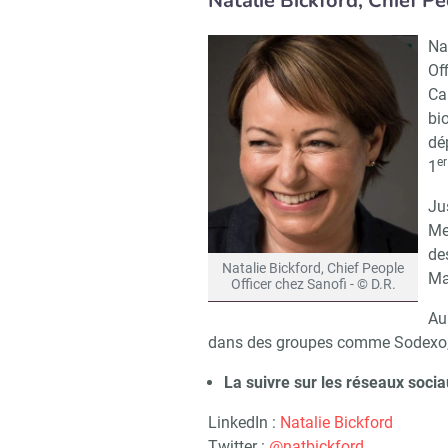
Natalie Bickford, Chief Pe
Na
Of
Ca
bi
dé
er
1
Ju
Me
de
Natalie Bickford, Chief People
Ma
Officer chez Sanofi - © D.R.
Au
dans des groupes comme Sodexo, 
La suivre sur les réseaux socia
LinkedIn :
Natalie Bickford
Twitter :
@natbickford