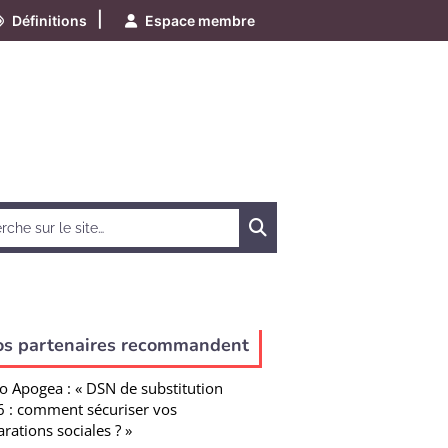
|
Définitions
Espace membre
Chercher
os partenaires recommandent
o Apogea : « DSN de substitution
 : comment sécuriser vos
arations sociales ? »