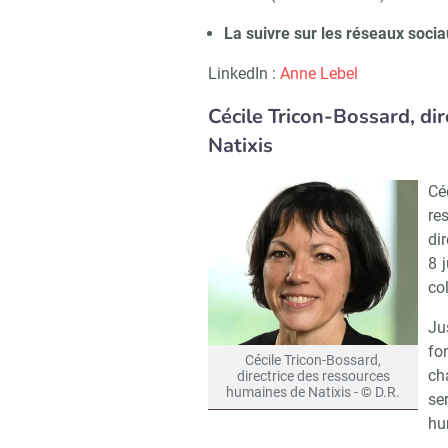
La suivre sur les réseaux socia
LinkedIn :
Anne Lebel
Cécile Tricon-Bossard, di
Natixis
Cé
re
di
8 j
co
Ju
fo
Cécile Tricon-Bossard,
ch
directrice des ressources
humaines de Natixis - © D.R.
se
hu