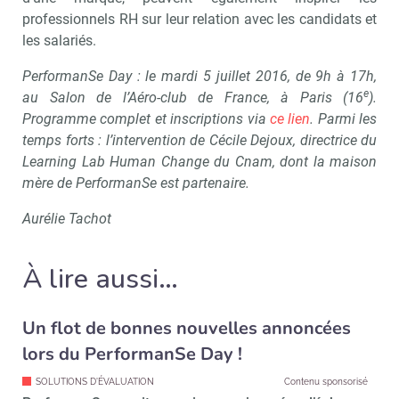
professionnels RH sur leur relation avec les candidats et
les salariés.
PerformanSe Day : le mardi 5 juillet 2016, de 9h à 17h,
e
au Salon de l’Aéro-club de France, à Paris (16
).
Recevoir RH Matin
Abonnez-vou
Programme complet et inscriptions via
ce lien
. Parmi les
temps forts : l’intervention de Cécile Dejoux, directrice du
Learning Lab
Human Change du Cnam, dont la maison
mère de PerformanSe est partenaire.
Valider
Aurélie Tachot
À lire aussi…
Non merci, je reçois déjà
Je déciderai plus
!
tard
Un flot de bonnes nouvelles annoncées
lors du PerformanSe Day !
SOLUTIONS D'ÉVALUATION
Contenu sponsorisé