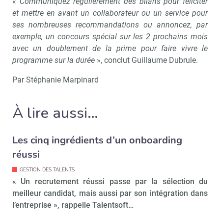
«
Communiquez régulièrement des bilans pour féliciter
et mettre en avant un collaborateur ou un service pour
ses nombreuses recommandations ou annoncez, par
exemple, un concours spécial sur les 2 prochains mois
Recevoir RH Matin
Abonnez-vou
avec un doublement de la prime pour faire vivre le
programme sur la durée
», conclut Guillaume Dubrule.
Par Stéphanie Marpinard
Valider
À lire aussi…
Non merci, je reçois déjà
Je déciderai plus
Les cinq ingrédients d’un onboarding
!
tard
réussi
GESTION DES TALENTS
« Un recrutement réussi passe par la sélection du
meilleur candidat, mais aussi par son intégration dans
l’entreprise », rappelle Talentsoft…