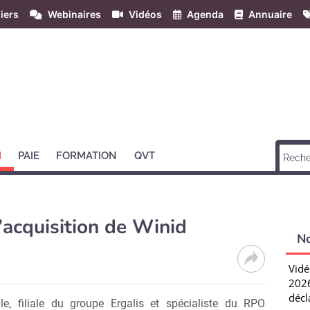
iers
Webinaires
Vidéos
Agenda
Annuaire
H
PAIE
FORMATION
QVT
l’acquisition de Winid
N
Vidé
2026
décl
e, filiale du groupe Ergalis et spécialiste du RPO