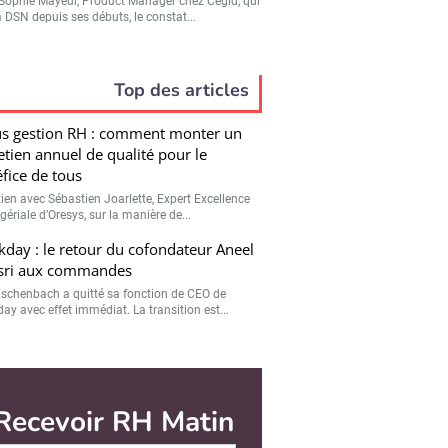
Sophie Mayeur, Product Manager chez Cegid, qui
a DSN depuis ses débuts, le constat...
Top des articles
s gestion RH : comment monter un
etien annuel de qualité pour le
fice de tous
tien avec Sébastien Joarlette, Expert Excellence
ériale d’Oresys, sur la manière de...
day : le retour du cofondateur Aneel
sri aux commandes
Eschenbach a quitté sa fonction de CEO de
ay avec effet immédiat. La transition est...
Recevoir RH Matin
Abonnez-vous à notre ne