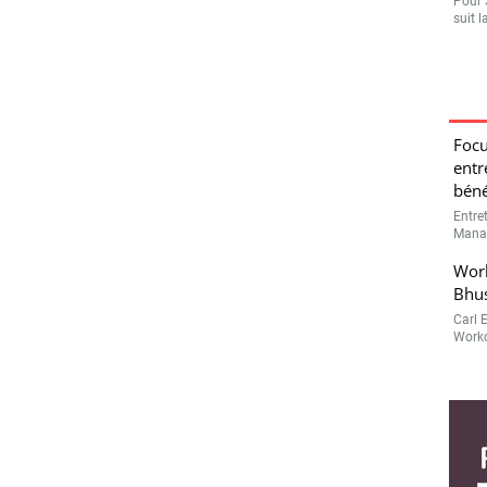
Pour 
suit l
Focu
entr
béné
Entre
Manag
Work
Bhu
Carl 
Workd