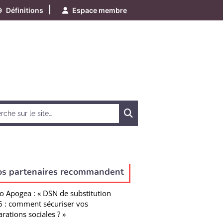
|
Définitions
Espace membre
Chercher
os partenaires recommandent
o Apogea : « DSN de substitution
 : comment sécuriser vos
arations sociales ? »