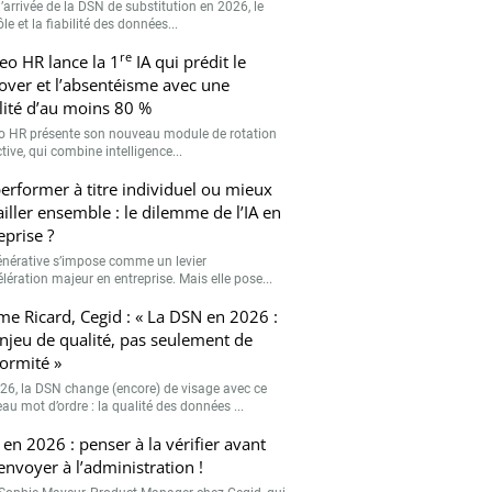
’arrivée de la DSN de substitution en 2026, le
le et la fiabilité des données...
re
eo HR lance la 1
IA qui prédit le
over et l’absentéisme avec une
ilité d’au moins 80 %
o HR présente son nouveau module de rotation
tive, qui combine intelligence...
erformer à titre individuel ou mieux
ailler ensemble : le dilemme de l’IA en
eprise ?
générative s’impose comme un levier
lération majeur en entreprise. Mais elle pose...
me Ricard, Cegid : « La DSN en 2026 :
njeu de qualité, pas seulement de
ormité »
26, la DSN change (encore) de visage avec ce
au mot d’ordre : la qualité des données ...
en 2026 : penser à la vérifier avant
’envoyer à l’administration !