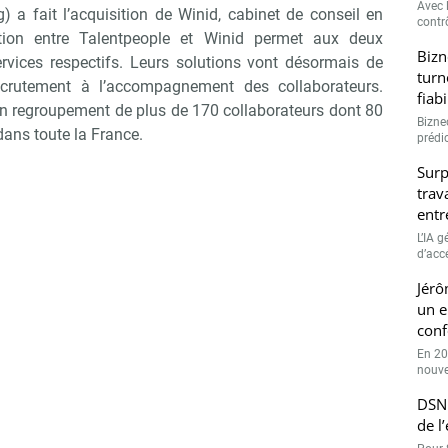
Avec l
 a fait l’acquisition de Winid, cabinet de conseil en
contrô
ration entre Talentpeople et Winid permet aux deux
Bizn
ervices respectifs. Leurs solutions vont désormais de
turn
recrutement à l’accompagnement des collaborateurs.
fiab
un regroupement de plus de 170 collaborateurs dont 80
Bizne
dans toute la France.
prédic
Surp
trav
entr
L’IA 
d’accé
Jérô
un e
conf
En 20
nouve
DSN 
de l