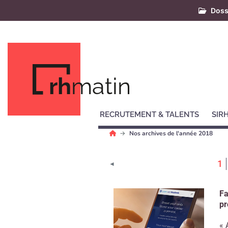
Doss
rh
matin
RECRUTEMENT & TALENTS
SIR
Nos archives de l'année 2018
(
1
◄
Fa
pr
« 