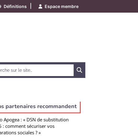
|
Définitions
Espace membre
Chercher
e
os partenaires recommandent
o Apogea : « DSN de substitution
 : comment sécuriser vos
arations sociales ? »