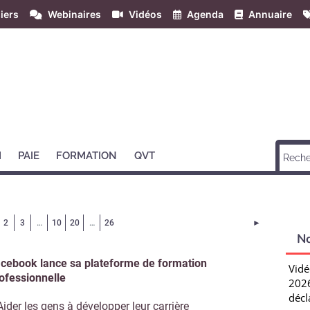
iers
Webinaires
Vidéos
Agenda
Annuaire
H
PAIE
FORMATION
QVT
Page courante)
Page suivant
2
3
…
10
20
…
26
►
N
cebook lance sa plateforme de formation
Vidé
ofessionnelle
2026
décl
Aider les gens à développer leur carrière