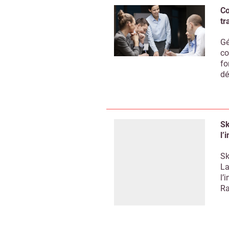
Co
tr
Gé
co
fo
dé
Sk
l’
Sk
La
l’
Ra