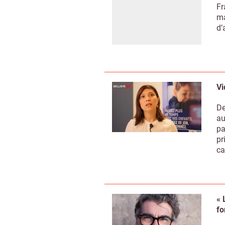
Fr
ma
d’
Vi
De
au
pa
pr
ca
« 
fo