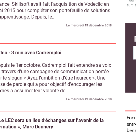
Pour 
ance. Skillsoft avait fait l’acquisition de Vodeclic en
suit l
i 2015 pour compléter son portefeuille de solutions
apprentissage. Depuis, le...
Le mercredi 19 décembre 2018
Focu
entr
déo : 3 min avec Cadremploi
béné
Entre
puis le 1er octobre, Cadremploi fait entendre sa voix
Manag
 travers d’une campagne de communication portée
Work
r le slogan « Ayez l’ambition d’être heureux ». Une
Bhu
ise de parole qui a pour objectif d’encourager les
Carl 
dres à assumer leur volonté de...
Workd
Le mercredi 19 décembre 2018
Hell
en 2
Engag
Le LEC sera un lieu d’échanges sur l’avenir de la
recru
rmation », Marc Dennery