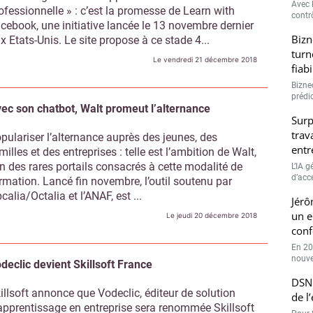
Avec l
ofessionnelle » : c’est la promesse de Learn with
contrô
cebook, une initiative lancée le 13 novembre dernier
Bizn
x Etats-Unis. Le site propose à ce stade 4...
turn
Le vendredi 21 décembre 2018
fiab
Bizne
prédic
ec son chatbot, Walt promeut l’alternance
Surp
trav
pulariser l’alternance auprès des jeunes, des
entr
milles et des entreprises : telle est l’ambition de Walt,
un des rares portails consacrés à cette modalité de
L’IA 
d’accé
rmation. Lancé fin novembre, l’outil soutenu par
calia/Octalia et l’ANAF, est ...
Jérô
un e
Le jeudi 20 décembre 2018
conf
En 20
nouve
declic devient Skillsoft France
DSN 
illsoft annonce que Vodeclic, éditeur de solution
de l
apprentissage en entreprise sera renommée Skillsoft