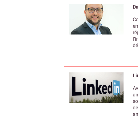
Da
Co
em
ré
l’
dé
Li
Av
an
so
de
am