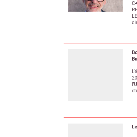
C-
RH
LE
di
Bo
Ba
L’
20
l’
ét
Le