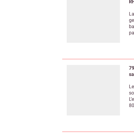
R
La
ge
ba
pa
79
sa
Le
so
L’
80