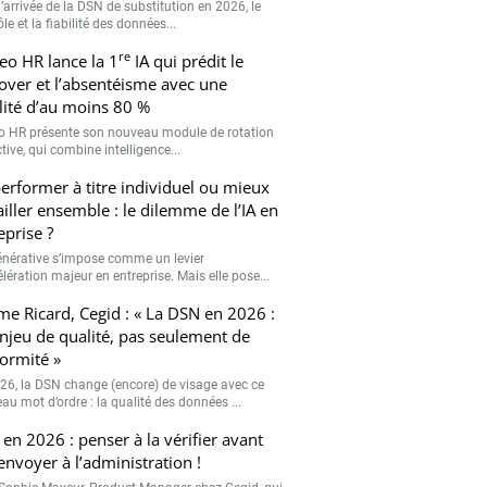
’arrivée de la DSN de substitution en 2026, le
le et la fiabilité des données...
re
eo HR lance la 1
IA qui prédit le
over et l’absentéisme avec une
ilité d’au moins 80 %
o HR présente son nouveau module de rotation
tive, qui combine intelligence...
erformer à titre individuel ou mieux
ailler ensemble : le dilemme de l’IA en
eprise ?
générative s’impose comme un levier
lération majeur en entreprise. Mais elle pose...
me Ricard, Cegid : « La DSN en 2026 :
njeu de qualité, pas seulement de
ormité »
26, la DSN change (encore) de visage avec ce
au mot d’ordre : la qualité des données ...
en 2026 : penser à la vérifier avant
’envoyer à l’administration !