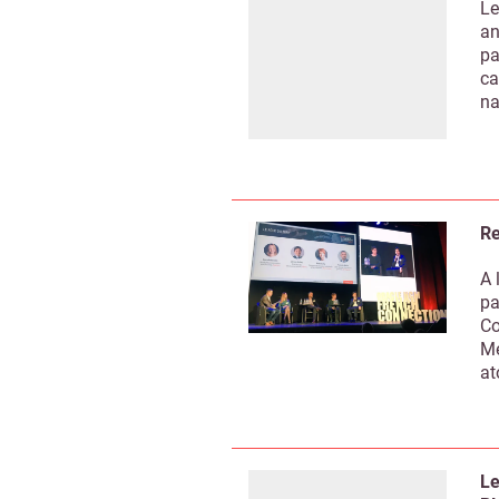
Le
an
pa
ca
na
Re
A 
pa
Co
Me
at
Recevo
Le