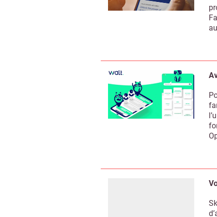
pr
Fa
au
Av
Po
fa
l’
fo
Op
Vo
Sk
d’