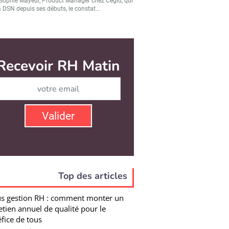
Sophie Mayeur, Product Manager chez Cegid, qui
a DSN depuis ses débuts, le constat...
Top des articles
s gestion RH : comment monter un
etien annuel de qualité pour le
fice de tous
tien avec Sébastien Joarlette, Expert Excellence
ériale d’Oresys, sur la manière de...
day : le retour du cofondateur Aneel
sri aux commandes
Eschenbach a quitté sa fonction de CEO de
ay avec effet immédiat. La transition est...
owork group : une position consolidée
025 sur ses 3 piliers
é sur un triptyque de services RH (emploi,
tement et formation), le groupe Hellowork...