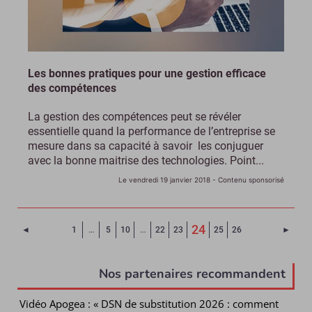
Les bonnes pratiques pour une gestion efficace
des compétences
La gestion des compétences peut se révéler
essentielle quand la performance de l’entreprise se
mesure dans sa capacité à savoir les conjuguer
avec la bonne maitrise des technologies. Point...
Le vendredi 19 janvier 2018
- Contenu sponsorisé
(Page courante)
24
Page précédente
Page 
◄
1
…
5
10
…
22
23
25
26
►
Nos partenaires recommandent
Vidéo Apogea : « DSN de substitution 2026 : comment