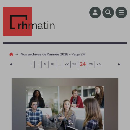
rh
matin
Nos archives de l'année 2018 - Page 24
(Page courante)
24
Page précédente
Page 
◄
1
…
5
10
…
22
23
25
26
►