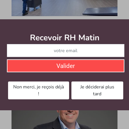
Aides sociales pour les salariés : comment Klaro
intervient au niveau de la DRH de Norauto
Recevoir RH Matin
Abonnez-vou
Spécialisée dans l’accès simplifié aux aides
sociales, Klaro a vocation à accompagner les 7000
salariés de Norauto dans le sens d’un gain de leur
pouvoir d’achat. Bilan d’étape du partenariat...
Valider
Le mercredi 23 octobre 2024
Non merci, je reçois déjà
Je déciderai plus
!
tard