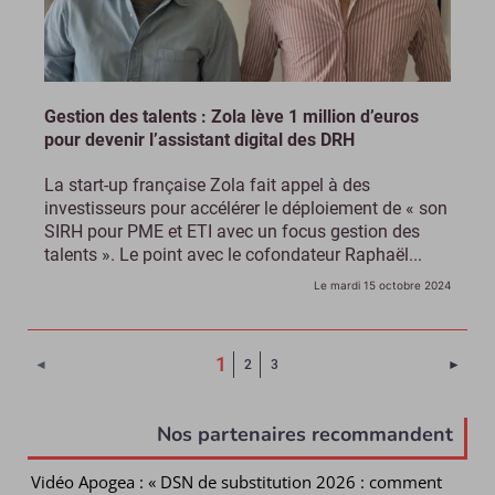
Gestion des talents : Zola lève 1 million d’euros
pour devenir l’assistant digital des DRH
La start-up française Zola fait appel à des
investisseurs pour accélérer le déploiement de « son
SIRH pour PME et ETI avec un focus gestion des
talents ». Le point avec le cofondateur Raphaël...
Le mardi 15 octobre 2024
(Page courante)
1
Page 
◄
2
3
►
Nos partenaires recommandent
Vidéo Apogea : « DSN de substitution 2026 : comment