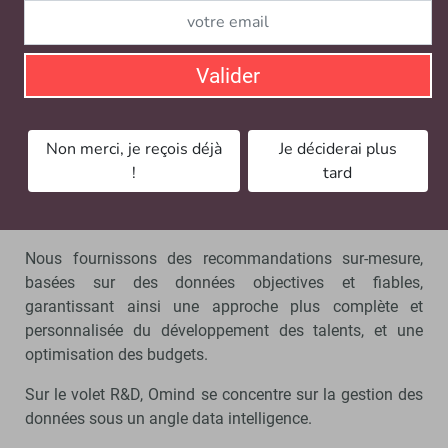
mieux ses modes de fonctionnement.
Omind s’est aussi différencié en investissant
Valider
massivement dans deux domaines clés :
l’IA prédictive qui permet de personnaliser les parcours
de développement en fonction des besoins
Non merci, je reçois déjà
Je déciderai plus
spécifiques de chaque talent,
!
tard
l’accompagnement par des coachs experts formés et
certifiés à nos outils.
Nous fournissons des recommandations sur-mesure,
basées sur des données objectives et fiables,
garantissant ainsi une approche plus complète et
personnalisée du développement des talents, et une
optimisation des budgets.
Sur le volet R&D, Omind se concentre sur la gestion des
données sous un angle data intelligence.