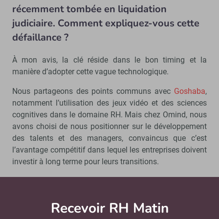
récemment tombée en liquidation
judiciaire. Comment expliquez-vous cette
défaillance ?
À mon avis, la clé réside dans le bon timing et la
manière d’adopter cette vague technologique.
Nous partageons des points communs avec
Goshaba
,
notamment l’utilisation des jeux vidéo et des sciences
cognitives dans le domaine RH. Mais chez Omind, nous
avons choisi de nous positionner sur le développement
des talents et des managers, convaincus que c’est
l’avantage compétitif dans lequel les entreprises doivent
investir à long terme pour leurs transitions.
Et nous pensons que pour le coaching et la formation
sur l’intelligence émotionnelle, les neurosciences
Recevoir RH Matin
Abonnez-vou
apportent un gros plus : aider chacune et chacun à
mieux prendre en main ses potentiels en connaissant