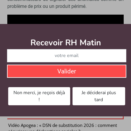
problème de prix ou un produit périmé.
Recevoir RH Matin
Abonnez-vou
Valider
(Réalisation vidéo : Olivier Morin)
Non merci, je reçois déjà
Je déciderai plus
!
tard
Nos partenaires recommandent
Vidéo Apogea : « DSN de substitution 2026 : comment