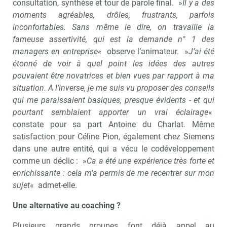
consultation, synthèse et tour de parole final. »
Il y a des
moments agréables, drôles, frustrants, parfois
inconfortables. Sans même le dire, on travaille la
fameuse assertivité, qui est la demande n° 1 des
managers en entreprise«
observe l’animateur. »
J’ai été
étonné de voir à quel point les idées des autres
pouvaient être novatrices et bien vues par rapport à ma
situation. A l’inverse, je me suis vu proposer des conseils
qui me paraissaient basiques, presque évidents - et qui
pourtant semblaient apporter un vrai éclairage
«
constate pour sa part Antoine du Charlat. Même
satisfaction pour Céline Pion, également chez Siemens
dans une autre entité, qui a vécu le codéveloppement
comme un déclic : »
Ca a été une expérience très forte et
enrichissante : cela m’a permis de me recentrer sur mon
sujet
« admet-elle.
Une alternative au coaching ?
Plusieurs grands groupes font déjà appel au