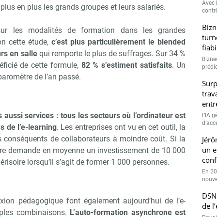
Avec l
plus en plus les grands groupes et leurs salariés.
contrô
Bizn
sur les modalités de formation dans les grandes
turn
on cette étude,
c’est plus particulièrement le blended
fiab
rs en salle
qui remporte le plus de suffrages. Sur 34 %
Bizne
éficié de cette formule,
82 % s’estiment satisfaits
. Un
prédic
baromètre de l’an passé.
Surp
trav
entr
aussi services : tous les secteurs où l’ordinateur est
L’IA 
d’accé
s de l’e-learning
. Les entreprises ont vu en cet outil, la
s conséquents de collaborateurs à moindre coût. Si la
Jérô
un e
ure demande en moyenne un investissement de 10 000
conf
isoire lorsqu’il s’agit de former 1 000 personnes.
En 20
nouve
DSN 
exion pédagogique font également aujourd’hui de l’e-
de l
tiples combinaisons.
L’auto-formation asynchrone est