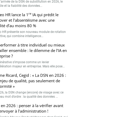
’arrivée de la DSN de substitution en 2026, le
le et la fiabilité des données...
re
eo HR lance la 1
IA qui prédit le
over et l’absentéisme avec une
ilité d’au moins 80 %
o HR présente son nouveau module de rotation
tive, qui combine intelligence...
erformer à titre individuel ou mieux
ailler ensemble : le dilemme de l’IA en
eprise ?
générative s’impose comme un levier
lération majeur en entreprise. Mais elle pose...
me Ricard, Cegid : « La DSN en 2026 :
njeu de qualité, pas seulement de
ormité »
26, la DSN change (encore) de visage avec ce
au mot d’ordre : la qualité des données ...
en 2026 : penser à la vérifier avant
’envoyer à l’administration !