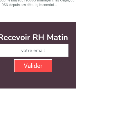
Sophie Mayeur, Product Manager chez Cegid, qui
a DSN depuis ses débuts, le constat...
Recevoir RH Matin
Abonnez-vous à notre ne
Valider