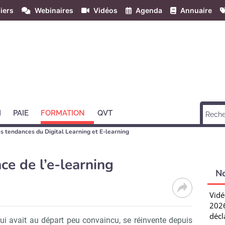
iers
Webinaires
Vidéos
Agenda
Annuaire
H
PAIE
FORMATION
QVT
 les tendances du Digital Learning et E-learning
e de l’e-learning
N
Vidé
2026
décl
qui avait au départ peu convaincu, se réinvente depuis