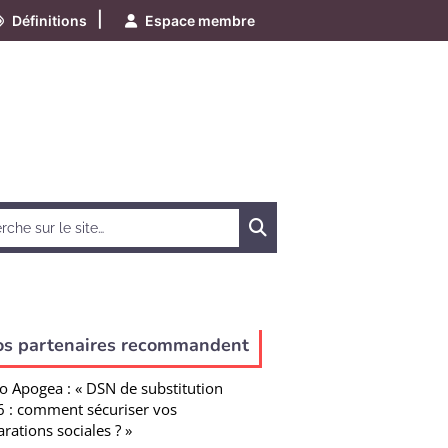
|
Définitions
Espace membre
Chercher
os partenaires recommandent
o Apogea : « DSN de substitution
 : comment sécuriser vos
arations sociales ? »