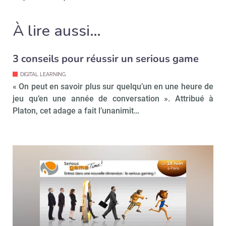
Recevoir RH Matin
Abonnez-vou
À lire aussi…
Valider
3 conseils pour réussir un serious game
DIGITAL LEARNING
« On peut en savoir plus sur quelqu’un en une heure de
Non merci, je reçois déjà
Je déciderai plus
jeu qu’en une année de conversation ». Attribué à
!
tard
Platon, cet adage a fait l’unanimit…