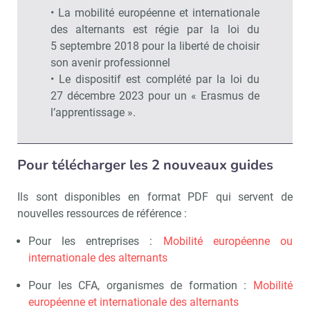
• La mobilité européenne et internationale
des alternants est régie par la loi du
5 septembre 2018 pour la liberté de choisir
son avenir professionnel
• Le dispositif est complété par la loi du
27 décembre 2023 pour un « Erasmus de
l’apprentissage ».
Recevoir RH Matin
Abonnez-vou
Pour télécharger les 2 nouveaux guides
Ils sont disponibles en format PDF qui servent de
nouvelles ressources de référence :
Valider
Pour les entreprises :
Mobilité européenne ou
internationale des alternants
Non merci, je reçois déjà
Je déciderai plus
Pour les CFA, organismes de formation :
Mobilité
!
tard
européenne et internationale des alternants