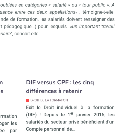
oublées en catégories « salarié » ou « tout public ». A
nuance entre ces deux appellations« ,
témoigne-t-elle.
ande de formation, les salariés doivent renseigner des
ût pédagogique…) pour lesquels
»un important travail
saire",
conclut-elle.
on
DIF versus CPF : les cinq
es
différences à retenir
DROIT DE LA FORMATION
Exit le Droit individuel à la formation
er
(DIF) ! Depuis le 1
janvier 2015, les
ation
salariés du secteur privé bénéficient d’un
oger les
Compte personnel de…
née par