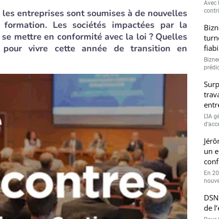
Avec l
, les entreprises sont soumises à de nouvelles
contrô
 formation. Les sociétés impactées par la
Bizn
 se mettre en conformité avec la loi ? Quelles
turn
s pour vivre cette année de transition en
fiab
Bizne
prédic
Surp
trav
entr
L’IA 
d’accé
Jérô
un e
conf
En 20
nouve
DSN 
de l