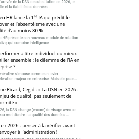
’arrivée de la DSN de substitution en 2026, le
le et la fiabilité des données...
re
eo HR lance la 1
IA qui prédit le
over et l’absentéisme avec une
ilité d’au moins 80 %
o HR présente son nouveau module de rotation
tive, qui combine intelligence...
erformer à titre individuel ou mieux
ailler ensemble : le dilemme de l’IA en
eprise ?
générative s’impose comme un levier
lération majeur en entreprise. Mais elle pose...
me Ricard, Cegid : « La DSN en 2026 :
njeu de qualité, pas seulement de
ormité »
26, la DSN change (encore) de visage avec ce
au mot d’ordre : la qualité des données ...
en 2026 : penser à la vérifier avant
’envoyer à l’administration !