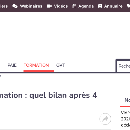
iers
Webinaires
Vidéos
Agenda
Annuaire
H
PAIE
FORMATION
QVT
n
ation : quel bilan après 4
N
Vidé
2026
décl