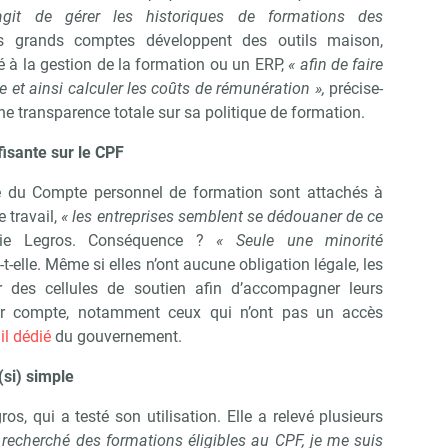
’agit de gérer les historiques de formations des
es grands comptes développent des outils maison,
ié à la gestion de la formation ou un ERP,
« afin de faire
Abonnez-vous à notre newsletter
ie et ainsi calculer les coûts de rémunération »,
précise-
ir RH Matin
une transparence totale sur sa politique de formation.
isante sur le CPF
Non merci, je reçois déjà !
Je déciderai plus tard
tre du Compte personnel de formation sont attachés à
e travail,
« les entreprises semblent se dédouaner de ce
nie Legros. Conséquence ?
« Seule une minorité
-t-elle. Même si elles n’ont aucune obligation légale, les
er des cellules de soutien afin d’accompagner leurs
eur compte, notamment ceux qui n’ont pas un accès
il dédié
du gouvernement.
(si) simple
os, qui a testé son utilisation. Elle a relevé plusieurs
 recherché des formations éligibles au CPF, je me suis