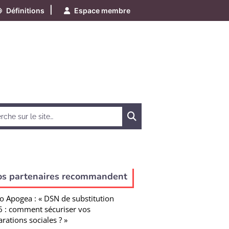
|
Définitions
Espace membre
Chercher
os partenaires recommandent
o Apogea : « DSN de substitution
 : comment sécuriser vos
arations sociales ? »