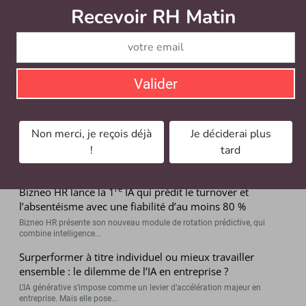
Recevoir RH Matin
Abonnez-vou
2020 ? Les réponses du CEO Nicolas Hernandez.
Par Mélanie Favreau & Aurélie Tachot
Valider
Nos partenaires recommandent
Vidéo Apogea : « DSN de substitution 2026 : comment
Non merci, je reçois déjà
Je déciderai plus
sécuriser vos déclarations sociales ? »
!
tard
Avec l’arrivée de la DSN de substitution en 2026, le contrôle et la fiabilité
des données...
re
Bizneo HR lance la 1
IA qui prédit le turnover et
l’absentéisme avec une fiabilité d’au moins 80 %
Bizneo HR présente son nouveau module de rotation prédictive, qui
combine intelligence...
Surperformer à titre individuel ou mieux travailler
ensemble : le dilemme de l’IA en entreprise ?
L’IA générative s’impose comme un levier d’accélération majeur en
entreprise. Mais elle pose...