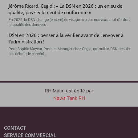
Jérôme Ricard, Cegid : « La DSN en 2026 : un enjeu de
qualité, pas seulement de conformité »
En 2026, la DSN change (encore) de visage avec ce nouveau mot d’ordre :
la qualité des données ...
DSN en 2026 : penser à la vérifier avant de l’envoyer à
l’administration !
Pour Sophie Mayeur, Product Manager chez Cegid, qui suit la DSN depuis
ses débuts, le constat...
RH Matin est édité par
News Tank RH
CONTACT
SERVICE COMMERCIAL