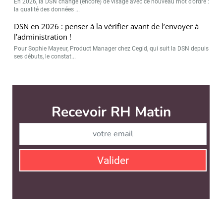
En 2026, la DSN change (encore) de visage avec ce nouveau mot d’ordre :
la qualité des données ...
DSN en 2026 : penser à la vérifier avant de l’envoyer à
l’administration !
Pour Sophie Mayeur, Product Manager chez Cegid, qui suit la DSN depuis
ses débuts, le constat...
RH Matin est édité par
News Tank RH
CONTACT
SERVICE COMMERCIAL
QUI SOMMES-NOUS ?
NEWSLETTERS