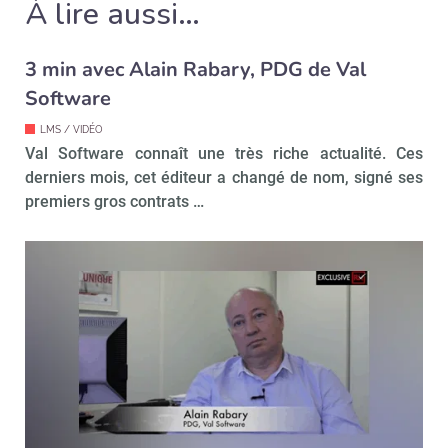
À lire aussi…
3 min avec Alain Rabary, PDG de Val
Valider
Software
LMS / VIDÉO
Val Software connaît une très riche actualité. Ces
Non merci, je reçois déjà
Je déciderai plus
derniers mois, cet éditeur a changé de nom, signé ses
!
tard
premiers gros contrats …