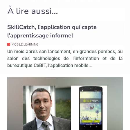
Recevoir RH Matin
À lire aussi…
SkillCatch, l’application qui capte
Valider
l’apprentissage informel
MOBILE LEARNING
Non merci, je reçois déjà
Je déciderai plus
Un mois après son lancement, en grandes pompes, au
!
tard
salon des technologies de l’information et de la
bureautique CeBIT, l’application mobile…