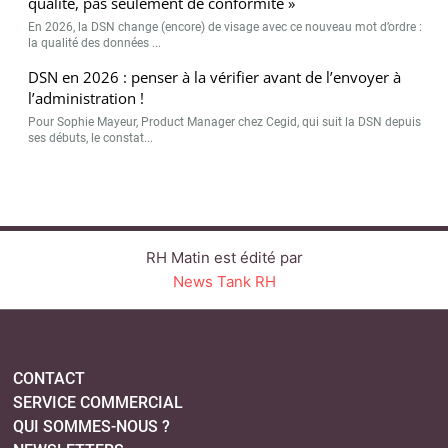
qualité, pas seulement de conformité »
En 2026, la DSN change (encore) de visage avec ce nouveau mot d’ordre :
la qualité des données ...
DSN en 2026 : penser à la vérifier avant de l’envoyer à
l’administration !
Pour Sophie Mayeur, Product Manager chez Cegid, qui suit la DSN depuis
ses débuts, le constat...
RH Matin est édité par
News Tank RH
CONTACT
SERVICE COMMERCIAL
QUI SOMMES-NOUS ?