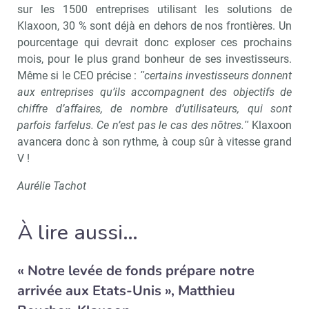
sur les 1500 entreprises utilisant les solutions de
Klaxoon, 30 % sont déjà en dehors de nos frontières. Un
pourcentage qui devrait donc exploser ces prochains
mois, pour le plus grand bonheur de ses investisseurs.
Même si le CEO précise :
ʺcertains investisseurs donnent
aux entreprises qu’ils accompagnent des objectifs de
Recevoir RH Matin
Abonnez-vou
chiffre d’affaires, de nombre d’utilisateurs, qui sont
parfois farfelus. Ce n’est pas le cas des nôtres.ʺ
Klaxoon
avancera donc à son rythme, à coup sûr à vitesse grand
V !
Valider
Aurélie Tachot
Non merci, je reçois déjà
Je déciderai plus
À lire aussi…
!
tard
« Notre levée de fonds prépare notre
arrivée aux Etats-Unis », Matthieu