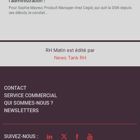
l’administration !
Pour Sophie Mayeur, Product Manager chez Cegid, qui suit la DSN depuis
ses débuts, le constat...
RH Matin est édité par
News Tank RH
CONTACT
SERVICE COMMERCIAL
QUI SOMMES-NOUS ?
NEWSLETTERS
LINKEDIN
TWITTER
FACEBOOK
YOUTUBE
SUIVEZ-NOUS :