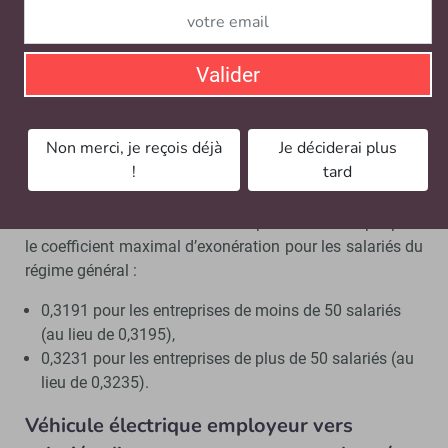
cotisation accidents du travail et maladies
professionnelles (pour les entreprises n’ayant fait l’objet
d’aucun sinistre) a baissé de 0,04 point.
Valider
Conséquence : les coefficients applicables pour le calcul
de la réduction générale des cotisations et contributions
Non merci, je reçois déjà
Je déciderai plus
patronales (article L. 241-13 du code de la sécurité
!
tard
sociale) sont ajustés.
Voici les nouveaux indicateurs à prendre en compte pour
le coefficient maximal d’exonération pour les salariés du
régime général :
0,3191 pour les entreprises de moins de 50 salariés
(au lieu de 0,3195),
0,3231 pour les entreprises de plus de 50 salariés (au
lieu de 0,3235).
Véhicule électrique employeur vers