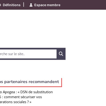
|
Définitions
Espace membre
Chercher
os partenaires recommandent
o Apogea : « DSN de substitution
 : comment sécuriser vos
arations sociales ? »