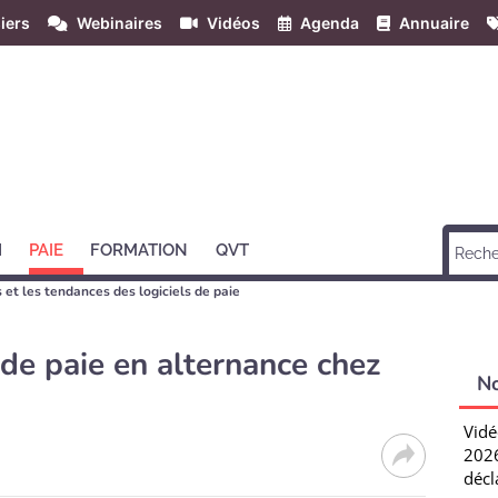
iers
Webinaires
Vidéos
Agenda
Annuaire
H
PAIE
FORMATION
QVT
et les tendances des logiciels de paie
de paie en alternance chez
N
Vidé
2026
décl