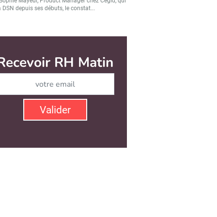
Sophie Mayeur, Product Manager chez Cegid, qui
a DSN depuis ses débuts, le constat...
Recevoir RH Matin
Abonnez-vous à notre ne
Valider