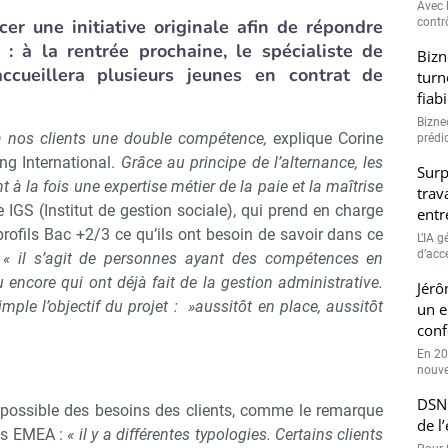
Avec l
er une initiative originale afin de répondre
contrô
 : à la rentrée prochaine, le spécialiste de
Bizn
accueillera plusieurs jeunes en contrat de
turn
fiab
Bizne
 à nos clients une double compétence,
explique Corine
prédic
ng International.
Grâce au principe de l’alternance, les
Surp
à la fois une expertise métier de la paie et la maîtrise
trav
 IGS (Institut de gestion sociale), qui prend en charge
entr
profils Bac +2/3 ce qu’ils ont besoin de savoir dans ce
L’IA 
d’accé
,
« il s’agit de personnes ayant des compétences en
u encore qui ont déjà fait de la gestion administrative.
Jérô
ple l’objectif du projet : »aussitôt en place, aussitôt
un e
conf
En 20
nouve
DSN 
e possible des besoins des clients, comme le remarque
de l
ns EMEA :
« il y a différentes typologies. Certains clients