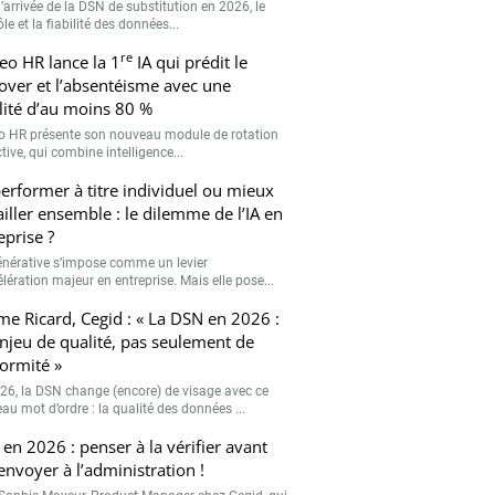
’arrivée de la DSN de substitution en 2026, le
le et la fiabilité des données...
re
eo HR lance la 1
IA qui prédit le
over et l’absentéisme avec une
ilité d’au moins 80 %
o HR présente son nouveau module de rotation
tive, qui combine intelligence...
erformer à titre individuel ou mieux
ailler ensemble : le dilemme de l’IA en
eprise ?
générative s’impose comme un levier
lération majeur en entreprise. Mais elle pose...
me Ricard, Cegid : « La DSN en 2026 :
njeu de qualité, pas seulement de
ormité »
26, la DSN change (encore) de visage avec ce
au mot d’ordre : la qualité des données ...
en 2026 : penser à la vérifier avant
’envoyer à l’administration !