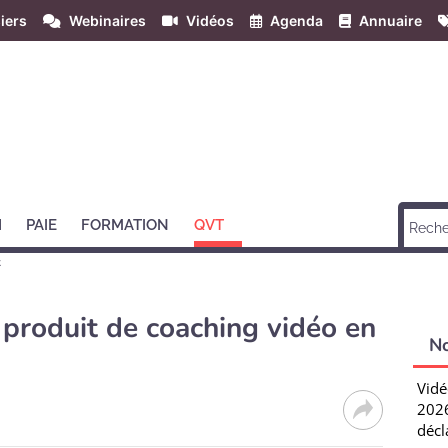
iers
Webinaires
Vidéos
Agenda
Annuaire
H
PAIE
FORMATION
QVT
t
 produit de coaching vidéo en
N
Vidé
2026
décl