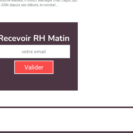
Sophie Mayeur, Product Manager chez Cegid, qui
a DSN depuis ses débuts, le constat...
Recevoir RH Matin
Abonnez-vous à notre ne
Valider