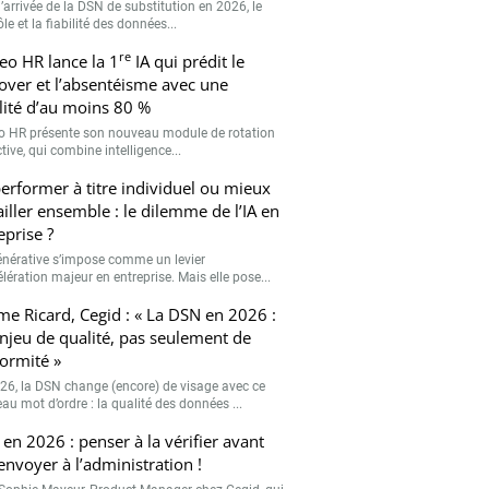
’arrivée de la DSN de substitution en 2026, le
le et la fiabilité des données...
re
eo HR lance la 1
IA qui prédit le
over et l’absentéisme avec une
ilité d’au moins 80 %
o HR présente son nouveau module de rotation
tive, qui combine intelligence...
erformer à titre individuel ou mieux
ailler ensemble : le dilemme de l’IA en
eprise ?
générative s’impose comme un levier
lération majeur en entreprise. Mais elle pose...
me Ricard, Cegid : « La DSN en 2026 :
njeu de qualité, pas seulement de
ormité »
26, la DSN change (encore) de visage avec ce
au mot d’ordre : la qualité des données ...
en 2026 : penser à la vérifier avant
’envoyer à l’administration !