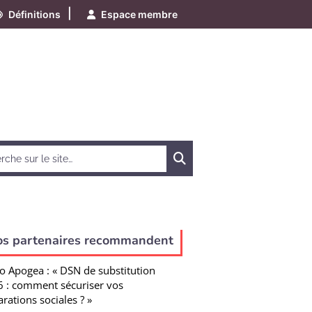
|
Définitions
Espace membre
Chercher
os partenaires recommandent
o Apogea : « DSN de substitution
 : comment sécuriser vos
arations sociales ? »