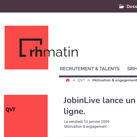
Doss
rh
matin
RECRUTEMENT & TALENTS
SIR
QVT
Motivation & engagemen
JobinLive lance un
ligne.
QVT
Le
vendredi 16 janvier 2009
Motivation & engagement