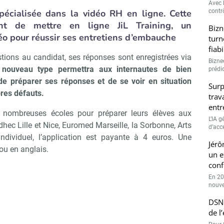
Avec l
spécialisée dans la vidéo RH en ligne. Cette
contrô
ent de mettre en ligne JiL Training, un
Bizn
o pour réussir ses entretiens d’embauche
turn
fiab
stions au candidat, ses réponses sont enregistrées via
Bizne
 nouveau type permettra aux internautes de bien
prédic
 de préparer ses réponses et de se voir en situation
Surp
pres défauts.
trav
entr
de nombreuses écoles pour préparer leurs élèves aux
L’IA 
ec Lille et Nice, Euromed Marseille, la Sorbonne, Arts
d’accé
dividuel, l’application est payante à 4 euros. Une
Jérô
 ou en anglais.
un e
conf
En 20
nouve
DSN 
de l