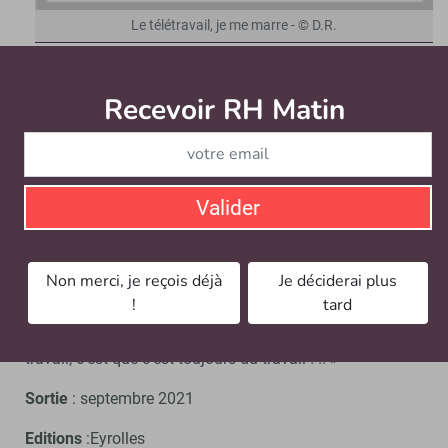
Le télétravail, je me marre - © D.R.
Auteur
: Gabs, dessinateur, auteur de nombreux livres,
collaborateur pour la presse magazine, l’édition et la
Recevoir RH Matin
Abonnez-vou
communication.
Principaux thèmes :
pratiques, usages et vie de télétravailleur,
Valider
travail d’équipes à distance,
nouveaux risques,
cohabitation vie de famille
Non merci, je reçois déjà
Je déciderai plus
visioconférence.
!
tard
Accroche
: « Le problème du télétravail par rapport au
travail, c’est que c’est toujours du travail ! !! »
Sortie
: septembre 2021
Editions
:Eyrolles