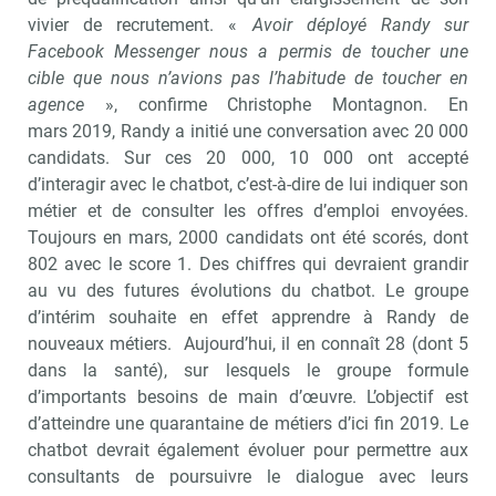
vivier de recrutement. «
Avoir déployé Randy sur
Facebook Messenger nous a permis de toucher une
cible que nous n’avions pas l’habitude de toucher en
agence
», confirme Christophe Montagnon. En
mars 2019, Randy a initié une conversation avec 20 000
candidats. Sur ces 20 000, 10 000 ont accepté
d’interagir avec le chatbot, c’est-à-dire de lui indiquer son
métier et de consulter les offres d’emploi envoyées.
Toujours en mars, 2000 candidats ont été scorés, dont
802 avec le score 1. Des chiffres qui devraient grandir
au vu des futures évolutions du chatbot. Le groupe
d’intérim souhaite en effet apprendre à Randy de
Recevoir RH Matin
Abonnez-vou
nouveaux métiers. Aujourd’hui, il en connaît 28 (dont 5
dans la santé), sur lesquels le groupe formule
d’importants besoins de main d’œuvre. L’objectif est
d’atteindre une quarantaine de métiers d’ici fin 2019. Le
Valider
chatbot devrait également évoluer pour permettre aux
consultants de poursuivre le dialogue avec leurs