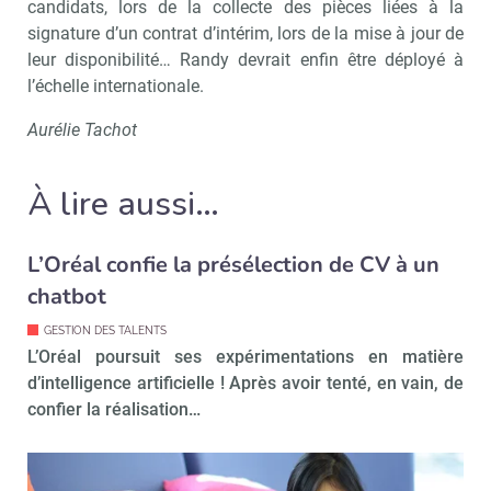
candidats, lors de la collecte des pièces liées à la
Non merci, je reçois déjà
Je déciderai plus
signature d’un contrat d’intérim, lors de la mise à jour de
!
tard
leur disponibilité… Randy devrait enfin être déployé à
l’échelle internationale.
Aurélie Tachot
À lire aussi…
L’Oréal confie la présélection de CV à un
chatbot
GESTION DES TALENTS
L’Oréal poursuit ses expérimentations en matière
d’intelligence artificielle ! Après avoir tenté, en vain, de
confier la réalisation…