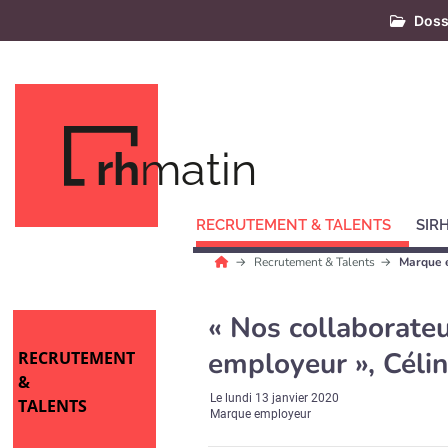
Doss
rh
matin
RECRUTEMENT & TALENTS
SIR
Recrutement & Talents
Marque 
« Nos collaborate
employeur », Célin
RECRUTEMENT
&
Le
lundi 13 janvier 2020
TALENTS
Marque employeur