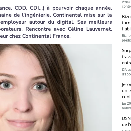
Avec l
nance, CDD, CDI…) à pourvoir chaque année,
contrô
ine de l’ingénierie, Continental mise sur la
Bizn
employeur autour du digital. Ses meilleurs
turn
orateurs. Rencontre avec Céline Lauvernet,
fiab
ur chez Continental France.
Bizne
prédic
Surp
trav
entr
L’IA 
d’accé
Jérô
un e
conf
En 20
nouve
DSN 
de l