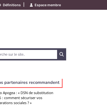
|
Définitions
Espace membre
Chercher
os partenaires recommandent
o Apogea : « DSN de substitution
 : comment sécuriser vos
arations sociales ? »