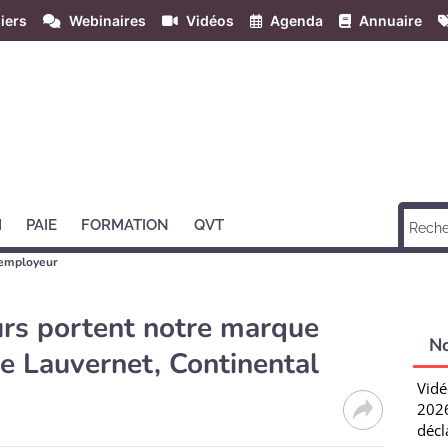
iers
Webinaires
Vidéos
Agenda
Annuaire
H
PAIE
FORMATION
QVT
employeur
urs portent notre marque
N
e Lauvernet, Continental
Vidé
2026
décl