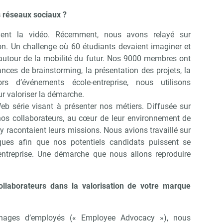
Non merci, je reçois déjà !
Je déciderai plus tard
 réseaux sociaux ?
ment la vidéo. Récemment, nous avons relayé sur
n. Un challenge où 60 étudiants devaient imaginer et
 autour de la mobilité du futur. Nos 9000 membres ont
ances de brainstorming, la présentation des projets, la
s d’événements école-entreprise, nous utilisons
r valoriser la démarche.
b série visant à présenter nos métiers. Diffusée sur
nos collaborateurs, au cœur de leur environnement de
 y racontaient leurs missions. Nous avions travaillé sur
ues afin que nos potentiels candidats puissent se
’entreprise. Une démarche que nous allons reproduire
laborateurs dans la valorisation de votre marque
ages d’employés (« Employee Advocacy »), nous