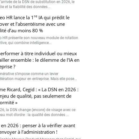
’arrivée de la DSN de substitution en 2026, le
le et la fiabilité des données...
re
eo HR lance la 1
IA qui prédit le
over et l’absentéisme avec une
ilité d’au moins 80 %
o HR présente son nouveau module de rotation
tive, qui combine intelligence...
erformer à titre individuel ou mieux
ailler ensemble : le dilemme de l’IA en
eprise ?
générative s’impose comme un levier
lération majeur en entreprise. Mais elle pose...
me Ricard, Cegid : « La DSN en 2026 :
njeu de qualité, pas seulement de
ormité »
26, la DSN change (encore) de visage avec ce
au mot d’ordre : la qualité des données ...
en 2026 : penser à la vérifier avant
’envoyer à l’administration !