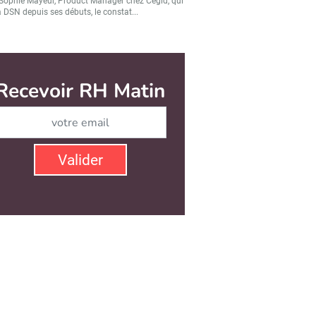
Sophie Mayeur, Product Manager chez Cegid, qui
a DSN depuis ses débuts, le constat...
Valider