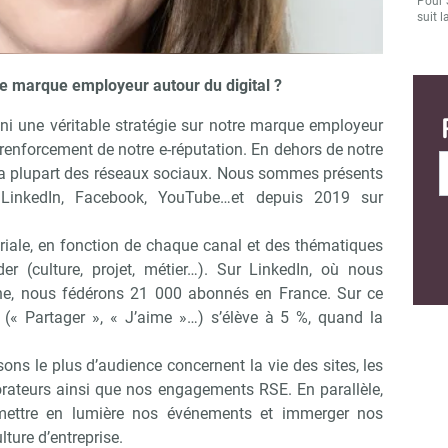
Pour 
suit l
e marque employeur autour du digital ?
ni une véritable stratégie sur notre marque employeur
 renforcement de notre e-réputation. En dehors de notre
 la plupart des réseaux sociaux. Nous sommes présents
, LinkedIn, Facebook, YouTube…et depuis 2019 sur
riale, en fonction de chaque canal et des thématiques
r (culture, projet, métier…). Sur LinkedIn, où nous
aine, nous fédérons 21 000 abonnés en France. Sur ce
 (« Partager », « J’aime »…) s’élève à 5 %, quand la
sons le plus d’audience concernent la vie des sites, les
Abonnez-vous à notre newsletter
ir RH Matin
rateurs ainsi que nos engagements RSE. En parallèle,
mettre en lumière nos événements et immerger nos
ture d’entreprise.