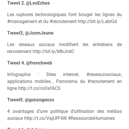
Tweet 2
,
@LesEchos
Les ruptures technologiques font bouger les lignes du
#management et du #recrutement http://bit.ly/LsbrGd
Tweet3, @JcomJeune
Les réseaux sociaux modifient les entretiens de
recrutement http://bit.ly/MbJndC
Tweet 4
,
@frenchweb
Infographie : Sites internet, #reseauxsociaux,
applications mobiles… Panorama du #recrutement en
ligne http://t.co/roOafACS
Tweet5
,
@gonzogonzo
4 avantages d’une politique d’utilisation des médias
sociaux http://t.co/VajUfF4W #RessourcesHumaines