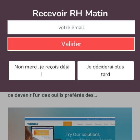
d’interfacer la plateforme avec les ATS des entreprises.
Recevoir RH Matin
Abonnez-vou
Gaëlle Fillion
À lire aussi…
Valider
Facebook séduit de plus en plus les
recruteurs des PME
Non merci, je reçois déjà
Je déciderai plus
MARQUE EMPLOYEUR
!
tard
Le réseau social, qui dénombre pas moins de
26 millions d’utilisateurs en France, serait-il en passe
de devenir l’un des outils préférés des…