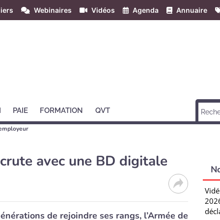
iers
Webinaires
Vidéos
Agenda
Annuaire
H
PAIE
FORMATION
QVT
employeur
ecrute avec une BD digitale
N
Vidé
2026
décl
énérations de rejoindre ses rangs, l’Armée de