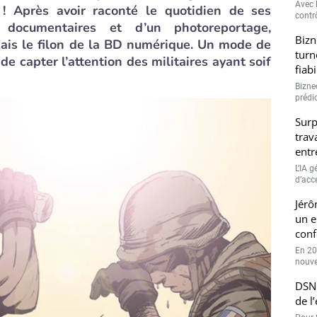
Avec l
on ! Après avoir raconté le quotidien de ses
contrô
 documentaires et d’un photoreportage,
Bizn
rmais le filon de la BD numérique. Un mode de
turn
e capter l’attention des militaires ayant soif
fiab
Bizne
prédic
Surp
trav
entr
L’IA 
d’accé
Jérô
un e
conf
En 20
nouve
DSN 
de l