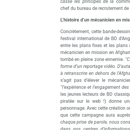
casse les principes de la commun
chef du bureau de recrutement de l
Recevo
L’histoire d’un mécanicien en mi
Concrètement, cette bande-dessin
festival international de BD d’An
entre les plans fixes et les plans 
mécanicien en mission en Afghanis
tombé en pleine zone ennemie.
ʺC’
forme d’un reportage vidéo. D’autan
à retranscrire en dehors de l’Afgh
s’agit pas d’élever le mécanici
ʺl’expérience et l’engagement des 
les jeunes lecteurs de BD classiq
piratée sur le web !) donne u
personnage. Avec cette création ori
que cette campagne aura auprès
chaque prise de parole, nous cons
dans nos centres d’information