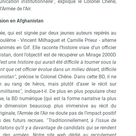
ication institutionnelleʺ,
explique le Colonel Chêne,
’Armée de l’Air.
Abonnez-vous à notre newsletter
ir RH Matin
ssion en Afghanistan
ée, qui est signée par deux jeunes auteurs repérés au
Non merci, je reçois déjà !
Je déciderai plus tard
goulême - Vincent Milhaguet et Camille Prieur - alterne
animés en Gif. Elle raconte l’histoire vraie d’un officier
tan, dont l’objectif est de récupérer un Mirage 2000D
est une histoire qui aurait été difficile à tourner sous la
t que cet officier évolue dans un milieu désert, difficile
anistanʺ,
précise le Colonel Chêne. Dans cette BD, il ne
en au rang de héros, mais plutôt d’axer le récit sur
militairesʺ,
indique-t-il. De plus en plus populaire chez
ue, la BD numérique (qui est la forme narrative la plus
ne dimension beaucoup plus immersive au récit du
ginale, l’Armée de l’Air ne doute pas de l’impact positif
 des futurs recrues.
ʺTraditionnellement, à l’issue de
tatons qu’il y a davantage de candidats qui se rendent
s des armées. Notre site web dédié au recrutement