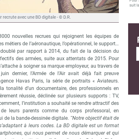
Pour 
suit l
ir recrute avec une BD digitale - © D.R.
000 nouvelles recrues qui rejoignent les équipes de
ses métiers de l’aéronautique, l’opérationnel, le support…
doublé par rapport à 2014, du fait de la décision du
ectifs des armées, suite aux attentats de 2015. Pour
on s’attache à soigner sa marque employeur, au travers de
in dernier, l’Armée de l’Air avait déjà fait preuve
’agence Havas Paris, la série de portraits « Aviateurs.
 la tonalité d’un documentaire, des professionnels en
rement réussie, déclinée sur plusieurs supports : TV,
mment, l’institution a souhaité se rendre attractif des
 de leurs parents comme du corps professoral, en
ui de la bande-dessinée digitale.
ʺNotre objectif était de
n s’adaptant à leurs codes. La BD digitale est un format
smartphones, qui nous permet de nous démarquer et qui