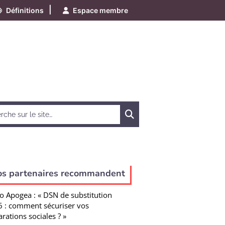
|
Définitions
Espace membre
Chercher
os partenaires recommandent
o Apogea : « DSN de substitution
 : comment sécuriser vos
arations sociales ? »