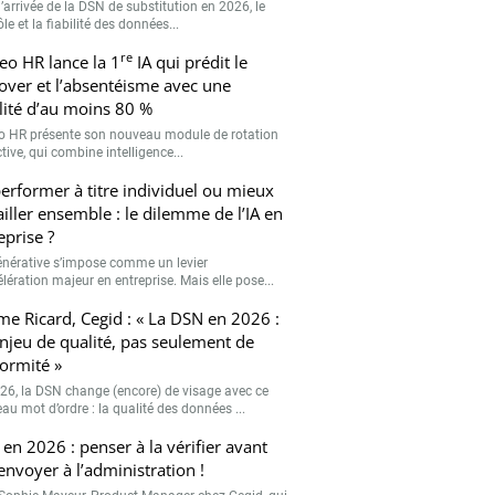
’arrivée de la DSN de substitution en 2026, le
le et la fiabilité des données...
re
eo HR lance la 1
IA qui prédit le
over et l’absentéisme avec une
ilité d’au moins 80 %
o HR présente son nouveau module de rotation
tive, qui combine intelligence...
erformer à titre individuel ou mieux
ailler ensemble : le dilemme de l’IA en
eprise ?
générative s’impose comme un levier
lération majeur en entreprise. Mais elle pose...
me Ricard, Cegid : « La DSN en 2026 :
njeu de qualité, pas seulement de
ormité »
26, la DSN change (encore) de visage avec ce
au mot d’ordre : la qualité des données ...
en 2026 : penser à la vérifier avant
’envoyer à l’administration !