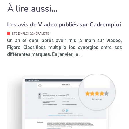
À lire aussi…
Les avis de Viadeo publiés sur Cadremploi
Valider
SITE EMPLOI GÉNÉRALISTE
Un an et demi après avoir mis la main sur Viadeo,
Figaro Classifieds multiplie les synergies entre ses
Non merci, je reçois déjà
Je déciderai plus
différentes marques. En janvier, le…
!
tard