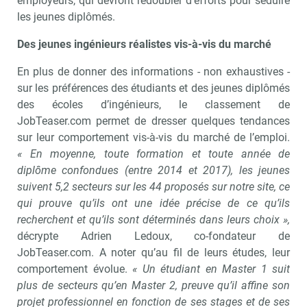
employeurs, qui devront redoubler d’efforts pour séduire
les jeunes diplômés.
Des jeunes ingénieurs réalistes vis-à-vis du marché
En plus de donner des informations - non exhaustives -
sur les préférences des étudiants et des jeunes diplômés
Recevoir RH Matin
Abonnez-vou
des écoles d’ingénieurs, le classement de
JobTeaser.com permet de dresser quelques tendances
sur leur comportement vis-à-vis du marché de l’emploi.
« En moyenne, toute formation et toute année de
Valider
diplôme confondues (entre 2014 et 2017), les jeunes
suivent 5,2 secteurs sur les 44 proposés sur notre site, ce
qui prouve qu’ils ont une idée précise de ce qu’ils
Non merci, je reçois déjà
Je déciderai plus
recherchent et qu’ils sont déterminés dans leurs choix »,
!
tard
décrypte Adrien Ledoux, co-fondateur de
JobTeaser.com. A noter qu’au fil de leurs études, leur
comportement évolue.
« Un étudiant en Master 1 suit
plus de secteurs qu’en Master 2, preuve qu’il affine son
projet professionnel en fonction de ses stages et de ses