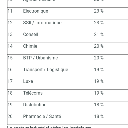
11
Electronique
23 %
12
SSII / Informatique
23 %
13
Conseil
21 %
14
Chimie
20 %
15
BTP / Urbanisme
20 %
16
Transport / Logistique
19 %
17
Luxe
19 %
18
Télécoms
19 %
19
Distribution
18 %
20
Pharmacie / Santé
18 %