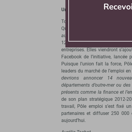
Recevo
Une dizaine de nouveaux partena
Toutes les annonces ne bénéficiero
Quentin Duvivier. «
Seules celles 
auront généré moins de trois can
12 500 annonces sur les 20 00
entreprises. Elles viendront s’aj
Facebook de l’initiative, lancée
Puisque l’union fait la force, P
leaders du marché de l’emploi en
devrions annoncer 14 nouvea
départements d’outre-mer ou des
présents comme la finance et l’e
de son plan stratégique 2012-20
travail, Pôle emploi s’est fixé un
partenaires et diffuser 250 000
aujourd’hui.