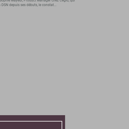
Sophie Mayeur, Product Manager chez Cegid, qui
a DSN depuis ses débuts, le constat...