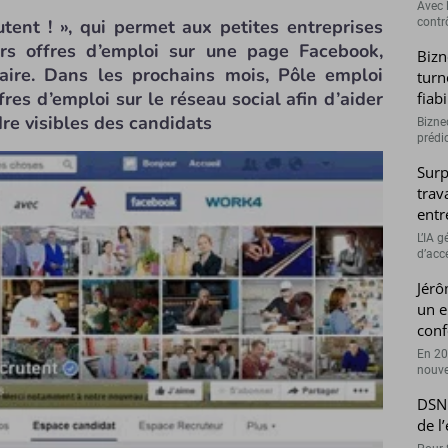
Avec l
tent ! », qui permet aux petites entreprises
contrô
urs offres d’emploi sur une page Facebook,
Bizn
ire. Dans les prochains mois, Pôle emploi
turn
fres d’emploi sur le réseau social afin d’aider
fiab
re visibles des candidats
Bizne
prédic
Surp
trav
entr
L’IA 
d’accé
Jérô
un e
conf
En 20
nouve
DSN 
de l