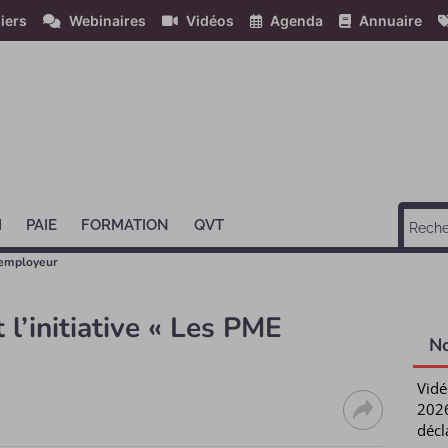
iers
Webinaires
Vidéos
Agenda
Annuaire
H
PAIE
FORMATION
QVT
employeur
 l’initiative « Les PME
N
Vidé
2026
décl