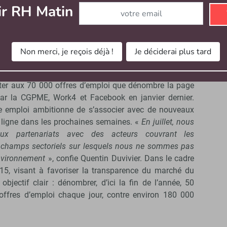
Abonnez-vous à notre newsletter
ir RH Matin
riats en vue
nt pas de ce relai supplémentaire de visibilité, d’après
qui seront en ligne depuis plus de deux semaines et qui
Non merci, je reçois déjà !
Je déciderai plus tard
didatures seront concernées
», précise-t-il. Soit environ
0 à 25 000 diffusées chaque jour par les petites
outer aux 70 000 offres d’emploi que dénombre la page
 par la CGPME, Work4 et Facebook en janvier dernier.
ôle emploi ambitionne de s’associer avec de nouveaux
 ligne dans les prochaines semaines. «
En juillet, nous
ux partenariats avec des acteurs couvrant les
 champs sectoriels sur lesquels nous ne sommes pas
nvironnement
», confie Quentin Duvivier. Dans le cadre
15, visant à favoriser la transparence du marché du
 objectif clair : dénombrer, d’ici la fin de l’année, 50
 offres d’emploi chaque jour, contre environ 180 000