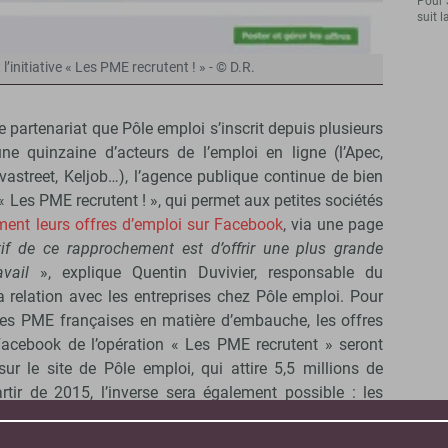
Pour 
suit l
 l’initiative « Les PME recrutent ! » - © D.R.
e partenariat que Pôle emploi s’inscrit depuis plusieurs
ne quinzaine d’acteurs de l’emploi en ligne (l’Apec,
vastreet, Keljob…), l’agence publique continue de bien
ve « Les PME recrutent ! », qui permet aux petites sociétés
ement leurs offres d’emploi sur Facebook
, via une page
ctif de ce rapprochement est d’offrir une plus grande
vail
», explique Quentin Duvivier, responsable du
relation avec les entreprises chez Pôle emploi. Pour
 des PME françaises en matière d’embauche, les offres
Facebook de l’opération « Les PME recrutent » seront
sur le site de Pôle emploi, qui attire 5,5 millions de
rtir de 2015, l’inverse sera également possible : les
 opportunités de TPE et PME initialement publiées par
 Facebook.