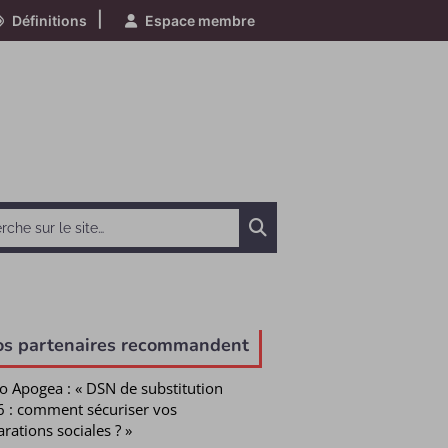
|
Définitions
Espace membre
Chercher
os partenaires recommandent
o Apogea : « DSN de substitution
 : comment sécuriser vos
arations sociales ? »