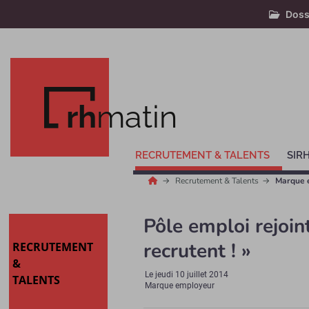
Doss
rh
matin
RECRUTEMENT & TALENTS
SIR
Recrutement & Talents
Marque 
Pôle emploi rejoint
recrutent ! »
RECRUTEMENT
&
Le
jeudi 10 juillet 2014
TALENTS
Marque employeur