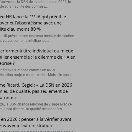
’arrivée de la DSN de substitution en 2026, le
le et la fiabilité des données...
re
eo HR lance la 1
IA qui prédit le
over et l’absentéisme avec une
ilité d’au moins 80 %
o HR présente son nouveau module de rotation
tive, qui combine intelligence...
erformer à titre individuel ou mieux
ailler ensemble : le dilemme de l’IA en
eprise ?
générative s’impose comme un levier
lération majeur en entreprise. Mais elle pose...
me Ricard, Cegid : « La DSN en 2026 :
njeu de qualité, pas seulement de
ormité »
26, la DSN change (encore) de visage avec ce
au mot d’ordre : la qualité des données ...
en 2026 : penser à la vérifier avant
’envoyer à l’administration !