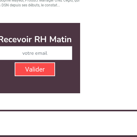
Sophie Mayeur, Product Manager chez Cegid, qui
a DSN depuis ses débuts, le constat...
Recevoir RH Matin
Abonnez-vous à notre ne
Valider