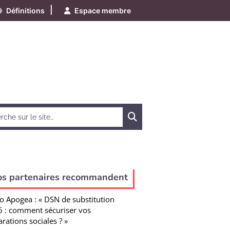
|
Définitions
Espace membre
Chercher
os partenaires recommandent
o Apogea : « DSN de substitution
 : comment sécuriser vos
arations sociales ? »