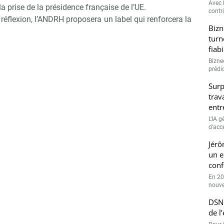
Avec l
 la prise de la présidence française de l’UE.
contrô
 réflexion, l’ANDRH proposera un label qui renforcera la
Bizn
turn
fiab
Bizne
prédic
Surp
trav
entr
L’IA 
d’accé
Jérô
un e
conf
En 20
nouve
DSN 
de l