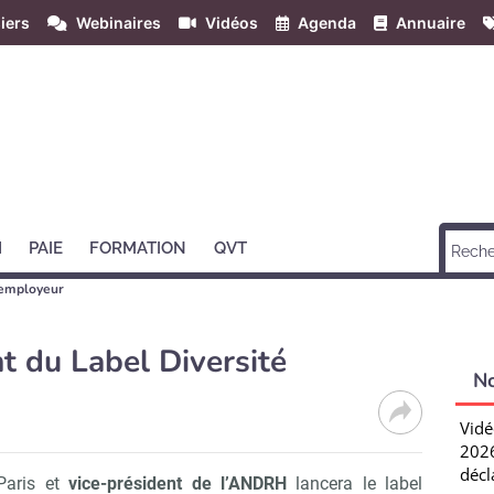
iers
Webinaires
Vidéos
Agenda
Annuaire
H
PAIE
FORMATION
QVT
employeur
t du Label Diversité
N
Vidé
2026
décl
Paris et
vice-président de l’ANDRH
lancera le label