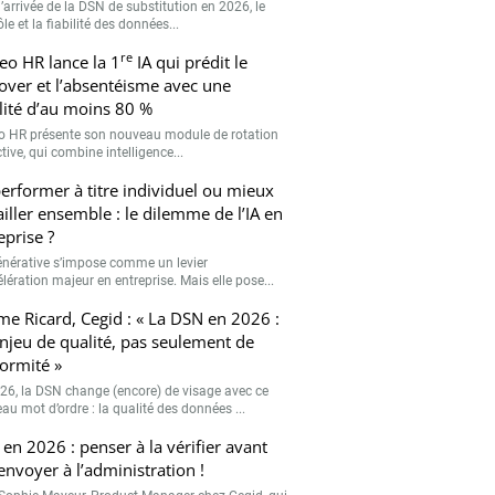
’arrivée de la DSN de substitution en 2026, le
le et la fiabilité des données...
re
eo HR lance la 1
IA qui prédit le
over et l’absentéisme avec une
ilité d’au moins 80 %
o HR présente son nouveau module de rotation
tive, qui combine intelligence...
erformer à titre individuel ou mieux
ailler ensemble : le dilemme de l’IA en
eprise ?
générative s’impose comme un levier
lération majeur en entreprise. Mais elle pose...
me Ricard, Cegid : « La DSN en 2026 :
njeu de qualité, pas seulement de
ormité »
26, la DSN change (encore) de visage avec ce
au mot d’ordre : la qualité des données ...
en 2026 : penser à la vérifier avant
’envoyer à l’administration !