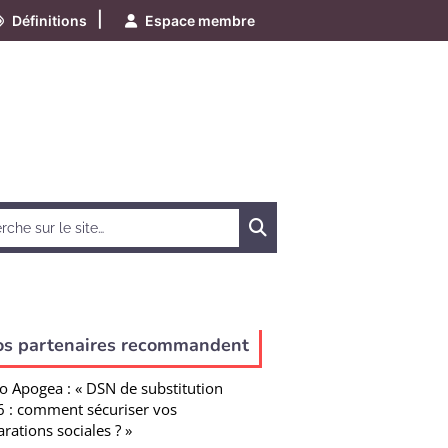
|
Définitions
Espace membre
Chercher
os partenaires recommandent
o Apogea : « DSN de substitution
 : comment sécuriser vos
arations sociales ? »