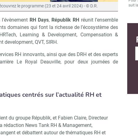
Pour 
suit l
couvrez le programme (23 et 24 avril 2024) - © D.R.
rs l’évènement
RH Days
,
Républik RH
réunit l’ensemble
ents domaines qui font la richesse de l’écosystème des
 HRTech, Learning & Development, Compensation &
ent development, QVT, SIRH.
services RH innovants, ainsi que des DRH et des experts
Barrière Le Royal Deauville, pour deux journées de
tiques centrés sur l’actualité RH et
t du groupe Républik, et Fabien Claire, Directeur
e la rédaction News Tank RH & Management,
hangent et débattent autour de thématiques RH et