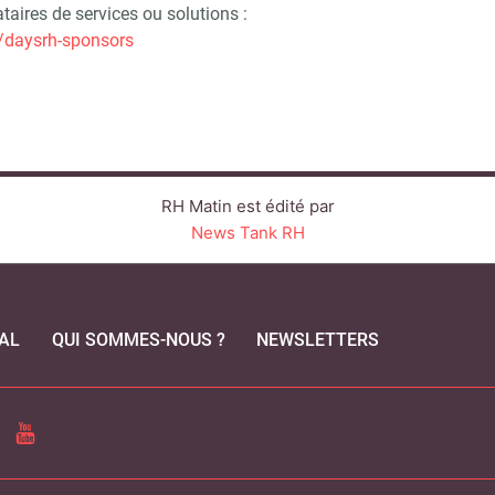
ataires de services ou solutions :
r/daysrh-sponsors
RH Matin est édité par
News Tank RH
AL
QUI SOMMES-NOUS ?
NEWSLETTERS
CEBOOK
YOUTUBE