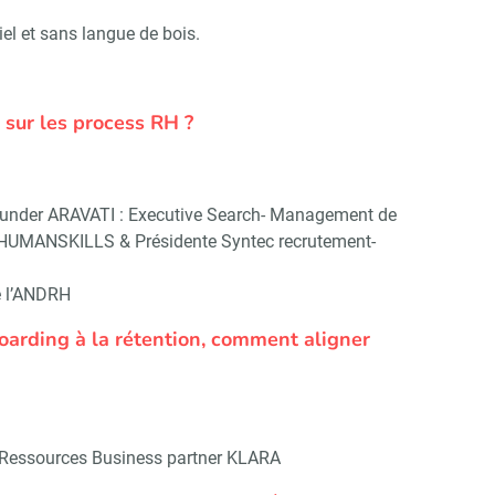
el et sans langue de bois.
t sur les process RH ?
der ARAVATI : Executive Search- Management de
r HUMANSKILLS & Présidente Syntec recrutement-
Abonnez-vous à notre newsletter
ir RH Matin
e l’ANDRH
oarding à la rétention, comment aligner
Non merci, je reçois déjà !
Je déciderai plus tard
Ressources Business partner KLARA