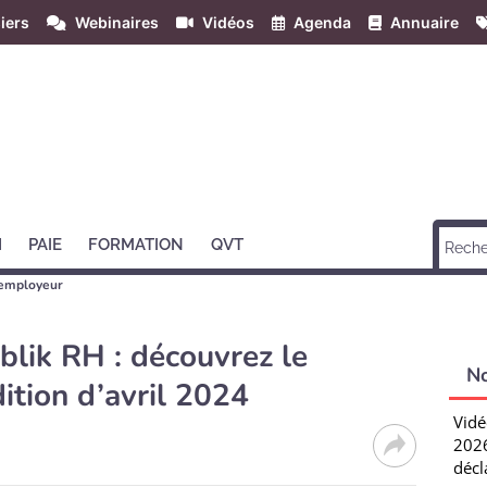
iers
Webinaires
Vidéos
Agenda
Annuaire
H
PAIE
FORMATION
QVT
employeur
lik RH : découvrez le
N
ition d’avril 2024
Vidé
2026
décl