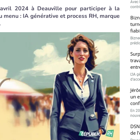
Avec l
vril 2024 à Deauville pour participer à la
contrô
u menu : IA générative et process RH, marque
Bizn
…
turn
fiab
Bizne
prédic
Surp
trav
entr
L’IA 
d’accé
Jérô
un e
conf
En 20
nouve
DSN 
de l