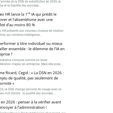
’arrivée de la DSN de substitution en 2026, le
le et la fiabilité des données...
re
eo HR lance la 1
IA qui prédit le
over et l’absentéisme avec une
ilité d’au moins 80 %
o HR présente son nouveau module de rotation
tive, qui combine intelligence...
erformer à titre individuel ou mieux
ailler ensemble : le dilemme de l’IA en
eprise ?
générative s’impose comme un levier
lération majeur en entreprise. Mais elle pose...
me Ricard, Cegid : « La DSN en 2026 :
njeu de qualité, pas seulement de
ormité »
26, la DSN change (encore) de visage avec ce
au mot d’ordre : la qualité des données ...
en 2026 : penser à la vérifier avant
’envoyer à l’administration !