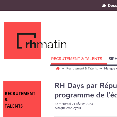
Doss
rh
matin
RECRUTEMENT & TALENTS
SIR
Recrutement & Talents
Marque 
RH Days par Répub
programme de l’éd
RECRUTEMENT
&
Le
mercredi 21 février 2024
TALENTS
Marque employeur