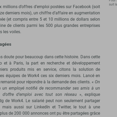
Pour 
suit l
ix millions d’offres d’emploi postées sur Facebook (soit
e derniers mois), un chiffre d’affaire en augmentation
ée (et compris entre 5 et 10 millions de dollars selon
ine de clients parmi les 500 plus grandes entreprises
 les voiles.
tagées
ans doute pour beaucoup dans cette histoire. Dans cette
o et à Paris, la part en recherche et développement
niers produits mis en service, citons la solution de
les équipes de Work4 ces six derniers mois. Lancé en
ie remanié pour répondre à la demande des clients. «
On
 à un employé notifié de recommander ses amis à un
 d’offre d’emploi avec tout son réseau
», explique
pdg de Work4. Le salarié peut non seulement partager
 mais aussi sur LinkedIn et Twitter, le tout à une
, plus de 200 000 annonces ont pu être partagées grâce