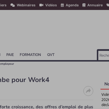
iers
Webinaires
Vidéos
Agenda
Annuaire
H
PAIE
FORMATION
QVT
employeur
mbe pour Work4
N
Vidé
2026
décl
 forte croissance, des offres d’emploi de plus