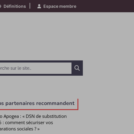
|
Définitions
Espace membre
Chercher
os partenaires recommandent
o Apogea : « DSN de substitution
 : comment sécuriser vos
arations sociales ? »