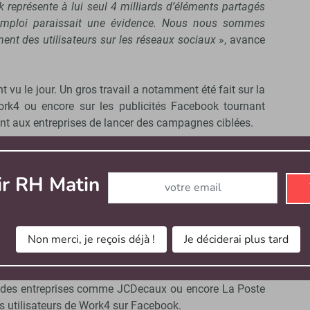
 représente à lui seul 4 milliards d’éléments partagés
d’emploi paraissait une évidence. Nous nous sommes
nt des utilisateurs sur les réseaux sociaux
», avance
 vu le jour. Un gros travail a notamment été fait sur la
rk4 ou encore sur les publicités Facebook tournant
nt aux entreprises de lancer des campagnes ciblées.
Abonnez-vous à notre newsletter
ir RH Matin
imposé comme l’un des leaders du recrutement sur
ment de la marque employeur. L’entreprise a augmenté
nière significative ces derniers temps. «
De façon
Non merci, je reçois déjà !
Je déciderai plus tard
ok en tant qu’outil de recrutement a beaucoup évolué.
plus convaincues, le marché est maintenant mature. Et
 sur ce créneau, cela attire les clients
», constate le
s, des entreprises comme JCDecaux ou encore La Poste
des utilisateurs de Work4 sur Facebook.