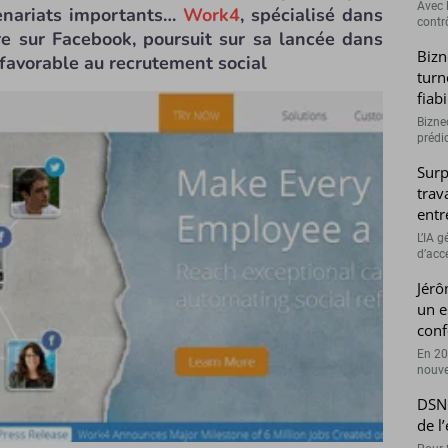
Avec l
tenariats importants…
Work4
, spécialisé dans
contrô
re sur Facebook, poursuit sur sa lancée dans
Bizn
 favorable au recrutement social
turn
fiab
Bizne
prédic
Surp
trav
entr
L’IA 
d’accé
Jérô
un e
conf
En 20
nouve
DSN 
de l