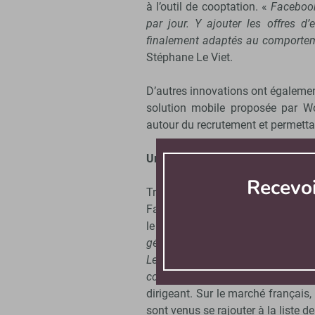
à l’outil de cooptation. «
Facebook
par jour. Y ajouter les offres 
finalement adaptés au comporteme
Stéphane Le Viet.
D’autres innovations ont également
solution mobile proposée par Wo
autour du recrutement et permetta
Un marché arrivé à maturation
Recevo
Très rapidement, Work4 s’est 
Facebook à travers le développe
le nombre de ses clients de ma
générale, la perception de Facebo
Les entreprises sont de plus en 
comme nous sommes quasi les seuls
dirigeant. Sur le marché françai
sont venus se rajouter à la liste 