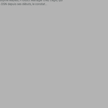
Sophie Mayeur, Product Manager chez Cegid, qui
a DSN depuis ses débuts, le constat...