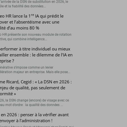
’arrivée de la DSN de substitution en 2026, le
le et la fiabilité des données...
re
eo HR lance la 1
IA qui prédit le
over et l’absentéisme avec une
ilité d’au moins 80 %
o HR présente son nouveau module de rotation
tive, qui combine intelligence...
erformer à titre individuel ou mieux
ailler ensemble : le dilemme de l’IA en
eprise ?
générative s’impose comme un levier
lération majeur en entreprise. Mais elle pose...
me Ricard, Cegid : « La DSN en 2026 :
njeu de qualité, pas seulement de
ormité »
26, la DSN change (encore) de visage avec ce
au mot d’ordre : la qualité des données ...
en 2026 : penser à la vérifier avant
’envoyer à l’administration !