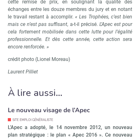
Valider
cette remise de prix, en soulignant la qualité des
échanges entre les douze membres du jury et en notant
le travail restant à accomplir.
« Les Trophées, c’est bien
mais ce n’est pas suffisant
, a-t-il précisé.
L’Apec est pour
Non merci, je reçois déjà
Je déciderai plus
cela fortement mobilisée dans cette lutte pour l’égalité
!
tard
professionnelle. Et dès cette année, cette action sera
encore renforcée. »
crédit photo (Lionel Moreau)
Laurent Pilliet
À lire aussi…
Le nouveau visage de l’Apec
SITE EMPLOI GÉNÉRALISTE
L’Apec a adopté, le 14 novembre 2012, un nouveau
plan stratégique : le plan « Apec 2016 ». Ce nouveau