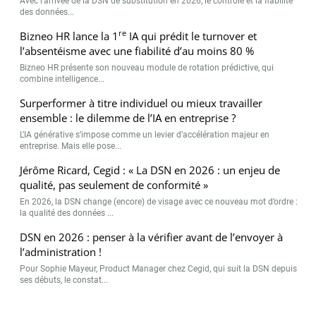
Avec l’arrivée de la DSN de substitution en 2026, le contrôle et la fiabilité
des données...
re
Bizneo HR lance la 1
IA qui prédit le turnover et
l’absentéisme avec une fiabilité d’au moins 80 %
Bizneo HR présente son nouveau module de rotation prédictive, qui
combine intelligence...
Surperformer à titre individuel ou mieux travailler
ensemble : le dilemme de l’IA en entreprise ?
L’IA générative s’impose comme un levier d’accélération majeur en
entreprise. Mais elle pose...
Jérôme Ricard, Cegid : « La DSN en 2026 : un enjeu de
qualité, pas seulement de conformité »
En 2026, la DSN change (encore) de visage avec ce nouveau mot d’ordre :
la qualité des données ...
DSN en 2026 : penser à la vérifier avant de l’envoyer à
l’administration !
Pour Sophie Mayeur, Product Manager chez Cegid, qui suit la DSN depuis
ses débuts, le constat...