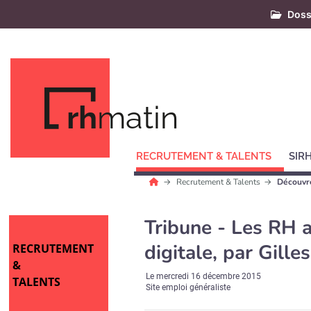
Doss
rh
matin
RECRUTEMENT & TALENTS
SIR
Recrutement & Talents
Découvre
Tribune - Les RH a
digitale, par Gille
RECRUTEMENT
&
Le
mercredi 16 décembre 2015
TALENTS
Site emploi généraliste