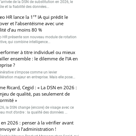
’arrivée de la DSN de substitution en 2026, le
le et la fiabilité des données...
re
eo HR lance la 1
IA qui prédit le
over et l’absentéisme avec une
ilité d’au moins 80 %
o HR présente son nouveau module de rotation
tive, qui combine intelligence...
erformer à titre individuel ou mieux
ailler ensemble : le dilemme de l’IA en
eprise ?
générative s’impose comme un levier
lération majeur en entreprise. Mais elle pose...
me Ricard, Cegid : « La DSN en 2026 :
njeu de qualité, pas seulement de
ormité »
26, la DSN change (encore) de visage avec ce
au mot d’ordre : la qualité des données ...
en 2026 : penser à la vérifier avant
’envoyer à l’administration !