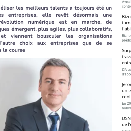
Avec l
idéliser les meilleurs talents a toujours été un
contrô
es entreprises, elle revêt désormais une
Bizn
 révolution numérique est en marche, de
turn
s émergent, plus agiles, plus collaboratifs,
fiab
t viennent bousculer les organisations
Bizne
prédic
t d’autre choix aux entreprises que de se
s la course
Surp
trav
entr
L’IA 
d’accé
Jérô
un e
conf
En 20
nouve
DSN 
de l