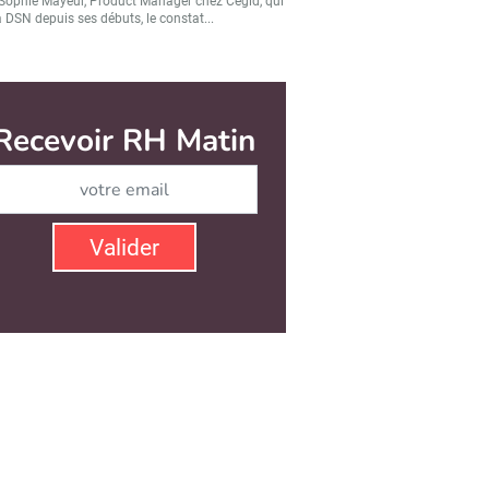
Sophie Mayeur, Product Manager chez Cegid, qui
a DSN depuis ses débuts, le constat...
Recevoir RH Matin
Abonnez-vous à notre ne
Valider