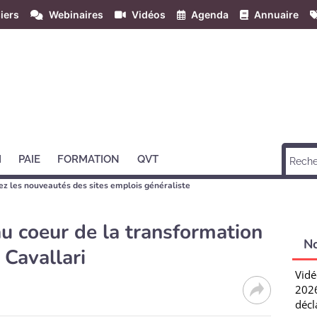
iers
Webinaires
Vidéos
Agenda
Annuaire
H
PAIE
FORMATION
QVT
z les nouveautés des sites emplois généraliste
u coeur de la transformation
N
s Cavallari
Vidé
2026
décl