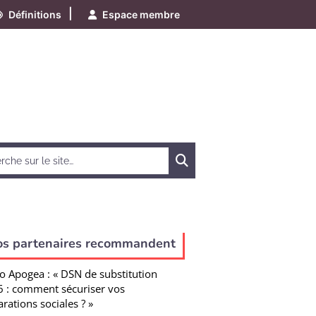
|
Définitions
Espace membre
Chercher
os partenaires recommandent
o Apogea : « DSN de substitution
 : comment sécuriser vos
arations sociales ? »