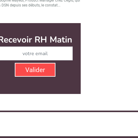
Sophie Mayeur, Product Manager chez Cegid, qui
a DSN depuis ses débuts, le constat...
Recevoir RH Matin
Abonnez-vous à notre ne
Valider