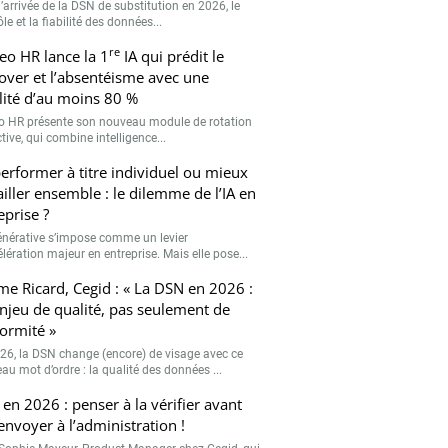
’arrivée de la DSN de substitution en 2026, le
le et la fiabilité des données...
re
eo HR lance la 1
IA qui prédit le
over et l’absentéisme avec une
ilité d’au moins 80 %
o HR présente son nouveau module de rotation
tive, qui combine intelligence...
erformer à titre individuel ou mieux
ailler ensemble : le dilemme de l’IA en
eprise ?
générative s’impose comme un levier
lération majeur en entreprise. Mais elle pose...
me Ricard, Cegid : « La DSN en 2026 :
njeu de qualité, pas seulement de
ormité »
26, la DSN change (encore) de visage avec ce
au mot d’ordre : la qualité des données ...
en 2026 : penser à la vérifier avant
’envoyer à l’administration !