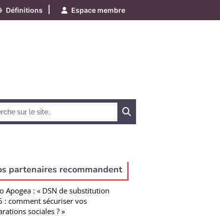
|
Définitions
Espace membre
Chercher
os partenaires recommandent
o Apogea : « DSN de substitution
 : comment sécuriser vos
arations sociales ? »