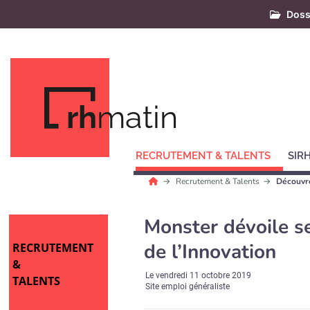
Doss
rh
matin
RECRUTEMENT & TALENTS
SIR
Recrutement & Talents
Découvre
Monster dévoile s
de l’Innovation
RECRUTEMENT
&
Le
vendredi 11 octobre 2019
TALENTS
Site emploi généraliste