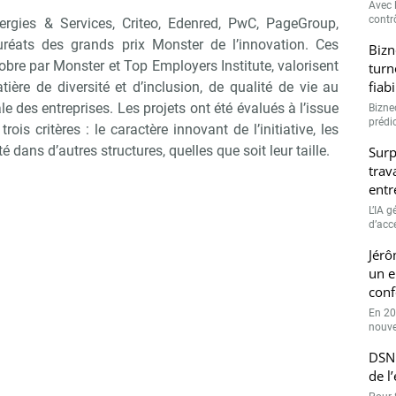
Avec l
contrô
rgies & Services, Criteo, Edenred, PwC, PageGroup,
uréats des grands prix Monster de l’innovation. Ces
Bizn
bre par Monster et Top Employers Institute, valorisent
turn
fiab
tière de diversité et d’inclusion, de qualité de vie au
ale des entreprises. Les projets ont été évalués à l’issue
Bizne
prédic
is critères : le caractère innovant de l’initiative, les
té dans d’autres structures, quelles que soit leur taille.
Surp
trav
entr
L’IA 
d’accé
Jérô
un e
conf
En 20
nouve
DSN 
de l