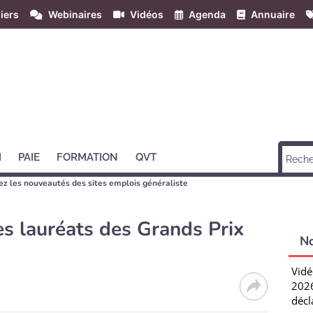
iers
Webinaires
Vidéos
Agenda
Annuaire
H
PAIE
FORMATION
QVT
z les nouveautés des sites emplois généraliste
es lauréats des Grands Prix
N
Vidé
2026
décl