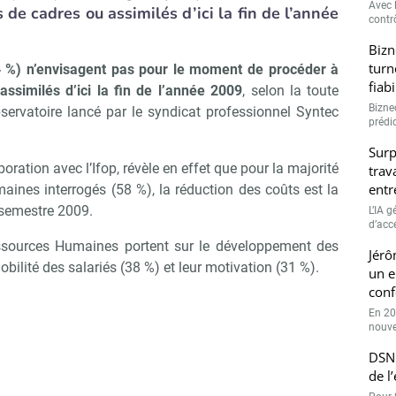
Avec l
de cadres ou assimilés d’ici la fin de l’année
contrô
Bizn
turn
4 %) n’envisagent pas pour le moment de procéder à
fiab
ssimilés d’ici la fin de l’année 2009
, selon la toute
Bizne
ervatoire lancé par le syndicat professionnel Syntec
prédic
Surp
aboration avec l’Ifop, révèle en effet que pour la majorité
trav
entr
ines interrogés (58 %), la réduction des coûts est la
 semestre 2009.
L’IA 
d’accé
ssources Humaines portent sur le développement des
Jérô
bilité des salariés (38 %) et leur motivation (31 %).
un e
conf
En 20
nouve
DSN 
de l