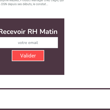
Sophie Mayeur, Product Manager chez Cegid, qui
a DSN depuis ses débuts, le constat...
Recevoir RH Matin
Abonnez-vous à notre ne
Valider