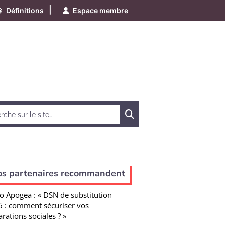
|
Définitions
Espace membre
Chercher
os partenaires recommandent
o Apogea : « DSN de substitution
 : comment sécuriser vos
arations sociales ? »