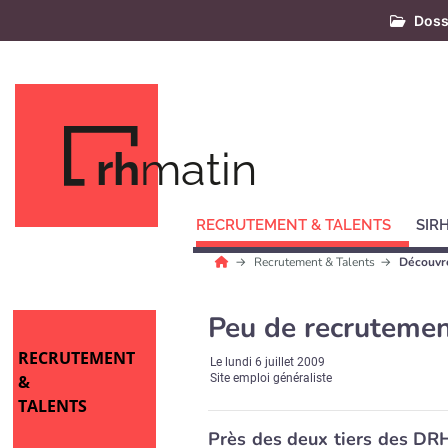
Doss
rh
matin
RECRUTEMENT & TALENTS
SIR
Recrutement & Talents
Découvre
Peu de recrutement
RECRUTEMENT
Le
lundi 6 juillet 2009
&
Site emploi généraliste
TALENTS
Près des deux tiers des DR