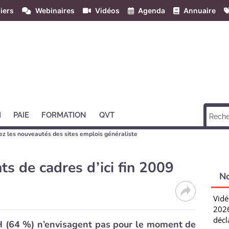
iers
Webinaires
Vidéos
Agenda
Annuaire
H
PAIE
FORMATION
QVT
z les nouveautés des sites emplois généraliste
s de cadres d’ici fin 2009
N
Vidé
2026
décl
H (64 %) n’envisagent pas pour le moment de