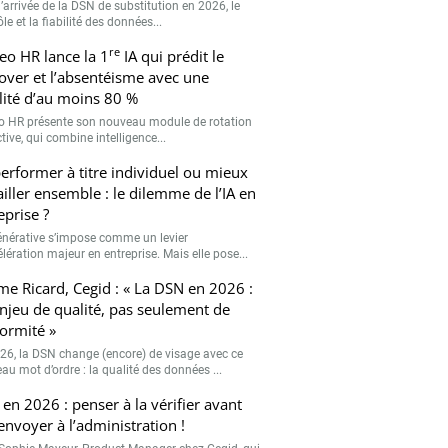
’arrivée de la DSN de substitution en 2026, le
le et la fiabilité des données...
re
eo HR lance la 1
IA qui prédit le
over et l’absentéisme avec une
ilité d’au moins 80 %
o HR présente son nouveau module de rotation
tive, qui combine intelligence...
erformer à titre individuel ou mieux
ailler ensemble : le dilemme de l’IA en
eprise ?
générative s’impose comme un levier
lération majeur en entreprise. Mais elle pose...
me Ricard, Cegid : « La DSN en 2026 :
njeu de qualité, pas seulement de
ormité »
26, la DSN change (encore) de visage avec ce
au mot d’ordre : la qualité des données ...
en 2026 : penser à la vérifier avant
’envoyer à l’administration !