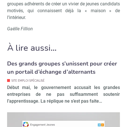
groupes adhérents de créer un vivier de jeunes candidats
motivés, qui connaissent déjà la « maison » de
Recevoir RH Matin
Abonnez-vou
l’intérieur.
Gaëlle Fillion
À lire aussi…
Valider
Des grands groupes s’unissent pour créer
Non merci, je reçois déjà
Je déciderai plus
un portail d’échange d’alternants
!
tard
SITE EMPLOI SPÉCIALISÉ
Début mai, le gouvernement accusait les grandes
entreprises de ne pas suffisamment soutenir
l’apprentissage. La réplique ne s’est pas faite…