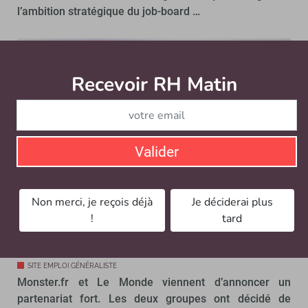
l’ambition stratégique du job-board …
Recevoir RH Matin
Abonnez-vou
Valider
Non merci, je reçois déjà
Je déciderai plus
!
tard
Monster et Le Monde s’allient pour
toucher les cadres
SITE EMPLOI GÉNÉRALISTE
Monster.fr et Le Monde viennent d’annoncer un
partenariat fort. Les deux groupes ont décidé de