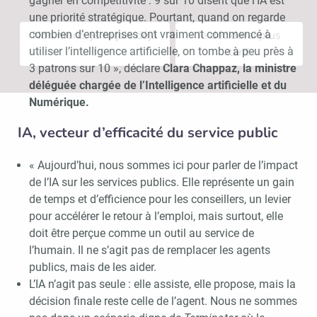
gagner en compétitivité : 9 sur 10 disent que l’IA est
une priorité stratégique. Pourtant, quand on regarde
combien d’entreprises ont vraiment commencé à
Non merci, je reçois déjà
Je déciderai plus
utiliser l’intelligence artificielle, on tombe à peu près à
!
tard
3 patrons sur 10 », déclare
Clara Chappaz, la ministre
déléguée chargée de l’Intelligence artificielle et du
Numérique.
IA, vecteur d’efficacité du service public
« Aujourd’hui, nous sommes ici pour parler de l’impact
de l’IA sur les services publics. Elle représente un gain
de temps et d’efficience pour les conseillers, un levier
pour accélérer le retour à l’emploi, mais surtout, elle
doit être perçue comme un outil au service de
l’humain. Il ne s’agit pas de remplacer les agents
publics, mais de les aider.
L’IA n’agit pas seule : elle assiste, elle propose, mais la
décision finale reste celle de l’agent. Nous ne sommes